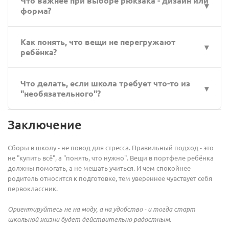
Что важнее при выборе рюкзака - дизайн или
Главное - приучать ребёнка аккуратно с ним
форма?
обращаться.
Форма. Он должен быть ортопедическим, с
Как понять, что вещи не перегружают
плотной спинкой и регулируемыми лямками.
ребёнка?
Собранный рюкзак не должен превышать 10% от
Что делать, если школа требует что-то из
веса ребёнка. Проверьте вместе дома.
"необязательного"?
Проконсультируйтесь с учителем. Иногда позиции в
Заключение
списке можно заменить или приобрести позже.
Сборы в школу - не повод для стресса. Правильный подход - это
не "купить всё", а "понять, что нужно". Вещи в портфеле ребёнка
должны помогать, а не мешать учиться. И чем спокойнее
родитель относится к подготовке, тем увереннее чувствует себя
первоклассник.
Ориентируйтесь не на моду, а на удобство - и тогда старт
школьной жизни будет действительно радостным.