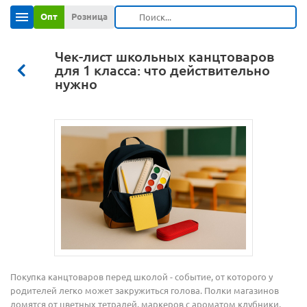
Опт
Розница
Чек-лист школьных канцтоваров
для 1 класса: что действительно
нужно
Покупка канцтоваров перед школой - событие, от которого у
родителей легко может закружиться голова. Полки магазинов
ломятся от цветных тетрадей, маркеров с ароматом клубники,