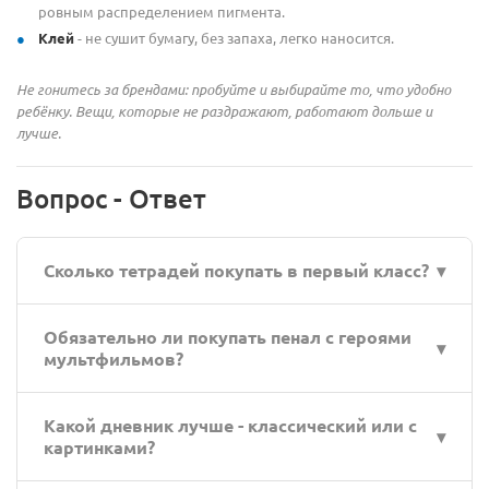
ровным распределением пигмента.
Клей
- не сушит бумагу, без запаха, легко наносится.
Не гонитесь за брендами: пробуйте и выбирайте то, что удобно
ребёнку. Вещи, которые не раздражают, работают дольше и
лучше.
Вопрос - Ответ
Сколько тетрадей покупать в первый класс?
Обычно 10 в клетку и 10 в линейку по 12 листов.
Обязательно ли покупать пенал с героями
Этого достаточно на первое полугодие.
мультфильмов?
Нет. Лучше выбрать функциональный пенал с
Какой дневник лучше - классический или с
отделениями, чтобы ребёнок не отвлекался.
картинками?