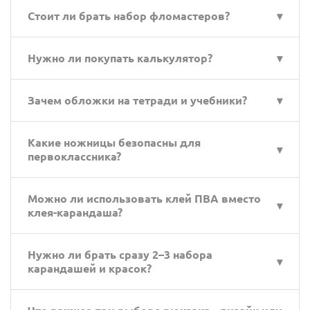
Классический. Он проще, а внимание будет
Стоит ли брать набор фломастеров?
сосредоточено на содержании, а не оформлении.
Фломастеры могут пригодиться, но чаще всего
Нужно ли покупать калькулятор?
используются цветные карандаши - они
универсальнее.
Нет. В первом классе дети считают устно или
Зачем обложки на тетради и учебники?
палочками.
Они защищают от загрязнений и продлевают срок
Какие ножницы безопасны для
службы книг.
первоклассника?
С закруглёнными концами и нескользящими
Можно ли использовать клей ПВА вместо
ручками, подходящие по размеру руки ребёнка.
клея-карандаша?
Можно, но он пачкает и требует кисточки. Лучше -
Нужно ли брать сразу 2–3 набора
клей-карандаш.
карандашей и красок?
Нет. Одного качественного набора достаточно.