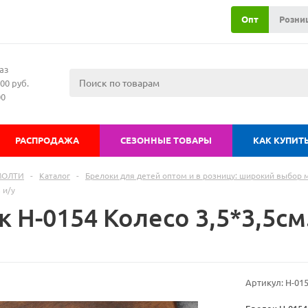
Опт
Розни
аз
00 руб.
00
РАСПРОДАЖА
СЕЗОННЫЕ ТОВАРЫ
КАК КУПИТ
МОЛТИ
-
Каталог
-
Брелоки для детей оптом и в розницу: широкий выбор
 и/у
 H-0154 Колесо 3,5*3,5см
Артикул:
H-01