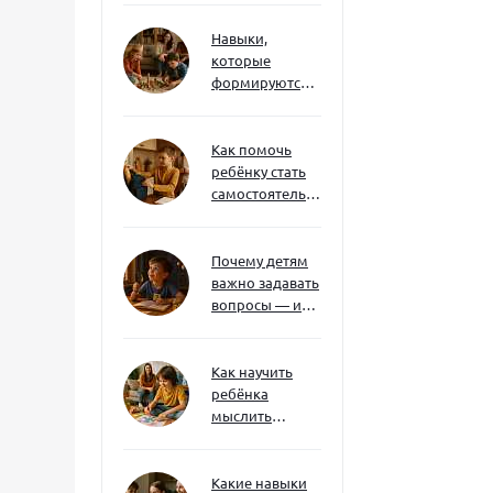
Навыки,
которые
формируются
через игру — и
делают
ребёнка
Как помочь
успешным
ребёнку стать
самостоятельным
без давления и
нотаций
Почему детям
важно задавать
вопросы — и
как не отбить
интерес
Как научить
ребёнка
мыслить
нестандартно
— и не бояться
сложностей
Какие навыки