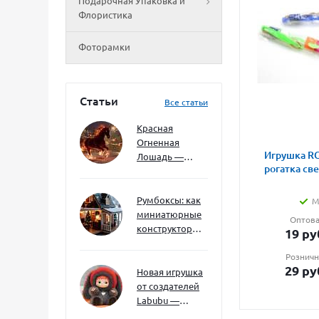
Подарочная Упаковка и
Флористика
Фоторамки
Статьи
Все статьи
Красная
Огненная
Игрушка RG
Лошадь —
рогатка св
символ 2026
года: чего
ждать и как
Румбоксы: как
М
подготовиться
миниатюрные
Оптова
конструкторы
19
ру
развивают
творческое
Розничн
29
ру
мышление и
Новая игрушка
внимание к
от создателей
деталям
Labubu —
Wakuku