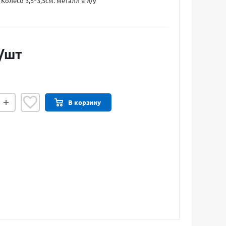
Колесо 3,5*3,5см. металл в и/у
/шт
В корзину