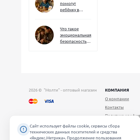
помогут
ребёнку в
будущем — и
как развивать
их уже сейчас
Что такое
эмоциональная
безопасность
— и как создать
её в семье
2026 © "Молти" - оптовый магазин
КОМПАНИЯ
О компании
Контакты
Политика конфид
Публичная оферт
Сайт использует файлы cookie, сервисы сбора
технических данных посетителей и средства
Согласие на обра
«Яндекс.Метрика». Продолжение пользования
персональных д