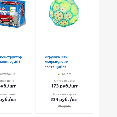
 конструктор
Игрушка мяч-
Магни
машинку 401
попрыгунчик
влюбл
светящийся
малые
остаточно
Много
овая цена
Оптовая цена
О
уб.
/шт
173
руб.
/шт
7
ичная цена
Розничная цена
Ро
руб.
/шт
234
руб.
/шт
1
260
руб.