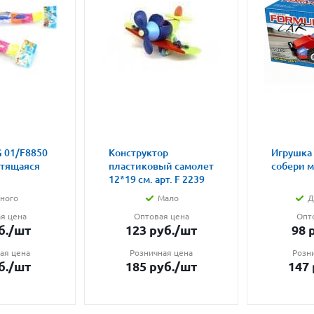
 01/F8850
Конструктор
Игрушка
етящаяся
пластиковый самолет
собери 
12*19 см. арт. F 2239
ного
Мало
Д
я цена
Оптовая цена
Опт
б.
/шт
123
руб.
/шт
98
р
ая цена
Розничная цена
Розн
б.
/шт
185
руб.
/шт
147