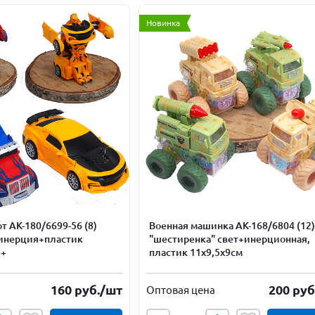
Новинка
 АК-180/6699-56 (8)
Военная машинка АК-168/6804 (12
инерция+пластик
"шестиренка" свет+инерционная,
8+
пластик 11х9,5х9см
160
руб.
/шт
200
руб
Оптовая цена