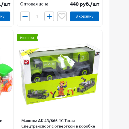
.
/шт
440
руб.
/шт
Оптовая цена
ину
В корзину
Новинка
 и
Машина АК-45/666-1С Тягач
Спецтранспорт с отверткой в коробке