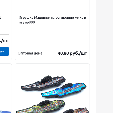
E
Игрушка Машинки пластиковые микс в
и/у ар900
.
/шт
ину
40.80
руб.
/шт
Оптовая цена