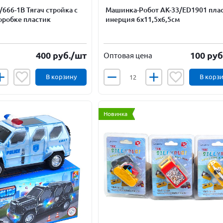
666-1В Тягач стройка с
Машинка-Робот АК-33/ED1901 пла
оробке пластик
инерция 6х11,5х6,5см
400
руб.
/шт
100
руб
Оптовая цена
В корзину
В корз
Новинка