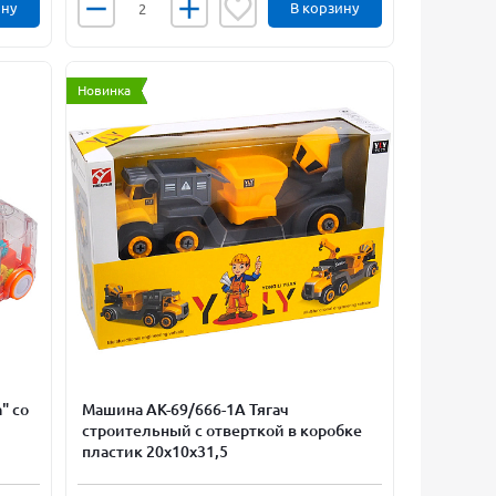
ину
В корзину
Новинка
" со
Машина АК-69/666-1А Тягач
строительный с отверткой в коробке
пластик 20х10х31,5