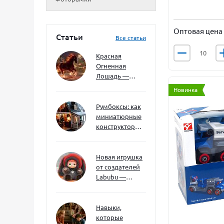
Оптовая цена
Статьи
Все статьи
Красная
Огненная
Лошадь —
символ 2026
Новинка
года: чего
ждать и как
Румбоксы: как
подготовиться
миниатюрные
конструкторы
развивают
творческое
мышление и
Новая игрушка
внимание к
от создателей
деталям
Labubu —
Wakuku
Навыки,
которые