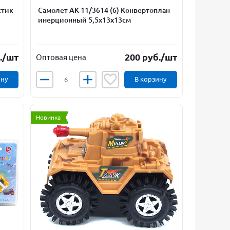
стик
Самолет АК-11/3614 (6) Конвертоплан
инерционный 5,5х13х13см
.
/шт
200
руб.
/шт
Оптовая цена
ину
В корзину
Новинка