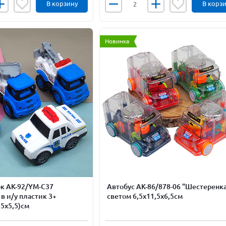
В корзину
В корз
Новинка
к АК-92/YM-C37
Автобус АК-86/878-06 "Шестеренка
в и/у пластик 3+
светом 6,5х11,5х6,5см
,5х5,5)см