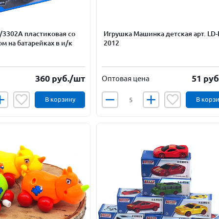
/3302А пластиковая со
Игрушка Машинка детская арт. LD-
ом на батарейках в и/к
2012
360
руб.
/шт
51
руб
Оптовая цена
В корзину
В корз