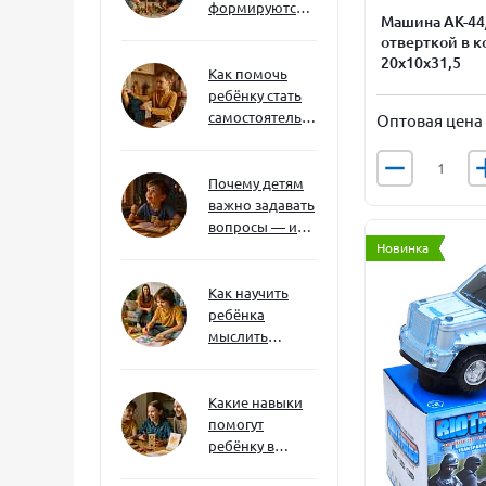
формируются
Машина АК-44/
через игру — и
отверткой в к
делают
20х10х31,5
ребёнка
Как помочь
успешным
ребёнку стать
самостоятельным
Оптовая цена
без давления и
нотаций
Почему детям
важно задавать
вопросы — и
как не отбить
Новинка
интерес
Как научить
ребёнка
мыслить
нестандартно
— и не бояться
сложностей
Какие навыки
помогут
ребёнку в
будущем — и