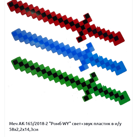
Меч АК-165/2018-2 "Ромб WY" свет+звук пластик в и/у
58х2,2х14,3см