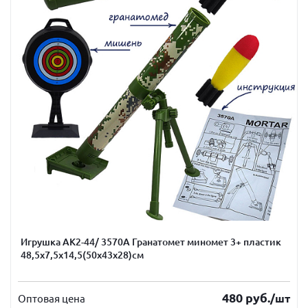
Игрушка АК2-44/ 3570А Гранатомет миномет 3+ пластик
48,5х7,5х14,5(50х43х28)см
480
руб.
/шт
Оптовая цена