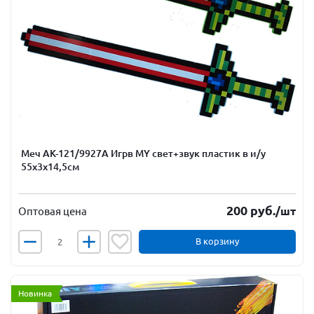
Меч АК-121/9927А Игрв MY свет+звук пластик в и/у
55х3х14,5см
200
руб.
/шт
Оптовая цена
В корзину
Новинка