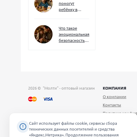
помогут
ребёнку в
будущем — и
как развивать
их уже сейчас
Что такое
эмоциональная
безопасность
— и как создать
её в семье
2026 © "Молти" - оптовый магазин
КОМПАНИЯ
О компании
Контакты
Политика конфид
Публичная оферт
Сайт использует файлы cookie, сервисы сбора
технических данных посетителей и средства
Согласие на обра
«Яндекс.Метрика». Продолжение пользования
персональных д