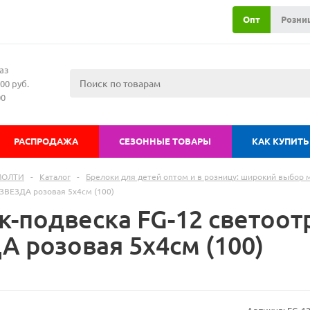
Опт
Розни
аз
00 руб.
00
РАСПРОДАЖА
СЕЗОННЫЕ ТОВАРЫ
КАК КУПИТЬ
МОЛТИ
-
Каталог
-
Брелоки для детей оптом и в розницу: широкий выбор
ЗВЕЗДА розовая 5х4см (100)
к-подвеска FG-12 свето
А розовая 5х4см (100)