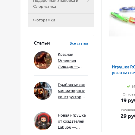
Подарочная Упаковка и
Флористика
Фоторамки
Статьи
Все статьи
Красная
Огненная
Лошадь —
Игрушка RG
символ 2026
рогатка св
года: чего
ждать и как
Румбоксы: как
М
подготовиться
миниатюрные
Оптова
конструкторы
19
ру
развивают
творческое
Розничн
мышление и
29
ру
Новая игрушка
внимание к
от создателей
деталям
Labubu —
Wakuku