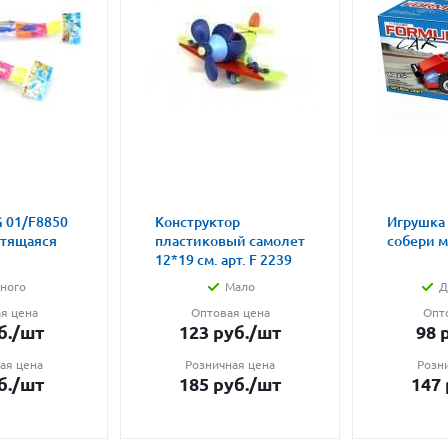
 01/F8850
Конструктор
Игрушка
етящаяся
пластиковый самолет
собери 
12*19 см. арт. F 2239
ного
Мало
Д
я цена
Оптовая цена
Опт
б.
/шт
123
руб.
/шт
98
р
ая цена
Розничная цена
Розн
б.
/шт
185
руб.
/шт
147