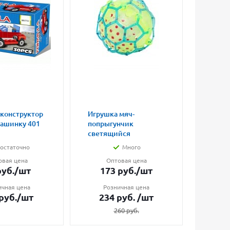
 конструктор
Игрушка мяч-
Магни
машинку 401
попрыгунчик
влюбл
светящийся
малые
остаточно
Много
овая цена
Оптовая цена
О
уб.
/шт
173
руб.
/шт
7
ичная цена
Розничная цена
Ро
руб.
/шт
234
руб.
/шт
1
260
руб.