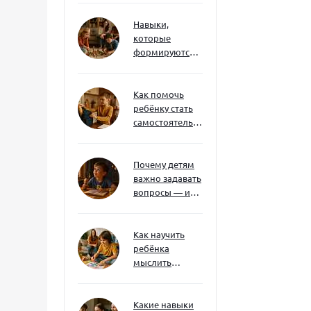
Навыки,
которые
формируются
через игру — и
делают
ребёнка
Как помочь
успешным
ребёнку стать
самостоятельным
без давления и
нотаций
Почему детям
важно задавать
вопросы — и
как не отбить
интерес
Как научить
ребёнка
мыслить
нестандартно
— и не бояться
сложностей
Какие навыки