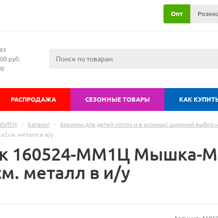
Опт
Розни
аз
00 руб.
00
РАСПРОДАЖА
СЕЗОННЫЕ ТОВАРЫ
КАК КУПИТ
МОЛТИ
-
Каталог
-
Брелоки для детей оптом и в розницу: широкий выбор
х2см. металл в и/у
к 160524-ММ1Ц Мышка-М
м. металл в и/у