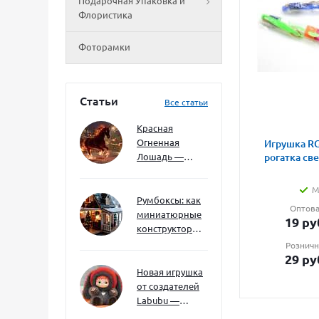
Подарочная Упаковка и
Флористика
Фоторамки
Статьи
Все статьи
Красная
Огненная
Игрушка RG
Лошадь —
рогатка св
символ 2026
года: чего
М
ждать и как
Румбоксы: как
Оптова
подготовиться
миниатюрные
19
ру
конструкторы
развивают
Розничн
творческое
29
ру
мышление и
Новая игрушка
внимание к
от создателей
деталям
Labubu —
Wakuku