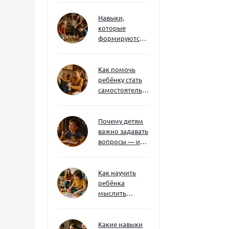
Навыки,
которые
формируются
через игру — и
делают
ребёнка
Как помочь
успешным
ребёнку стать
самостоятельным
без давления и
нотаций
Почему детям
важно задавать
вопросы — и
как не отбить
интерес
Как научить
ребёнка
мыслить
нестандартно
— и не бояться
сложностей
Какие навыки