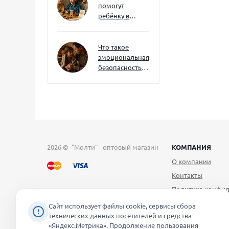
помогут
ребёнку в
будущем — и
как развивать
их уже сейчас
Что такое
эмоциональная
безопасность
— и как создать
её в семье
2026 © "Молти" - оптовый магазин
КОМПАНИЯ
О компании
Контакты
Политика конфид
Публичная оферт
Сайт использует файлы cookie, сервисы сбора
технических данных посетителей и средства
Согласие на обра
«Яндекс.Метрика». Продолжение пользования
персональных д