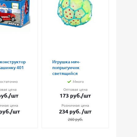
 конструктор
Игрушка мяч-
Магни
машинку 401
попрыгунчик
влюбл
светящийся
малые
остаточно
Много
овая цена
Оптовая цена
О
уб.
/шт
173
руб.
/шт
7
ичная цена
Розничная цена
Ро
руб.
/шт
234
руб.
/шт
1
260
руб.