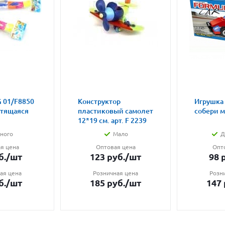
 01/F8850
Конструктор
Игрушка
етящаяся
пластиковый самолет
собери 
12*19 см. арт. F 2239
ного
Мало
Д
я цена
Оптовая цена
Опт
б.
/шт
123
руб.
/шт
98
р
ая цена
Розничная цена
Розн
б.
/шт
185
руб.
/шт
147