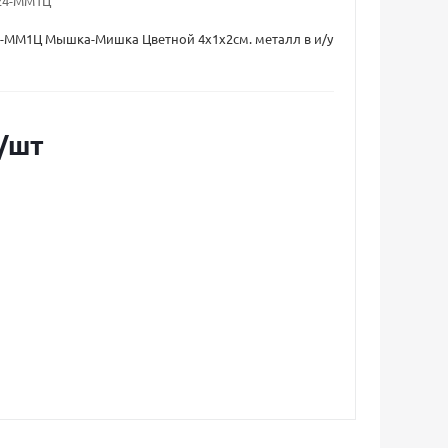
24-ММ1Ц
4-ММ1Ц Мышка-Мишка Цветной 4х1х2см. металл в и/у
/шт