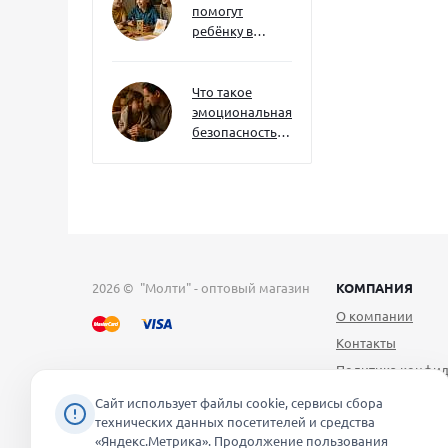
помогут
ребёнку в
будущем — и
как развивать
их уже сейчас
Что такое
эмоциональная
безопасность
— и как создать
её в семье
2026 © "Молти" - оптовый магазин
КОМПАНИЯ
О компании
Контакты
Политика конфид
Публичная оферт
Сайт использует файлы cookie, сервисы сбора
технических данных посетителей и средства
Согласие на обра
«Яндекс.Метрика». Продолжение пользования
персональных д