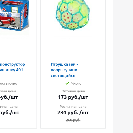
 конструктор
Игрушка мяч-
Магни
машинку 401
попрыгунчик
влюбл
светящийся
малые
остаточно
Много
овая цена
Оптовая цена
О
уб.
/шт
173
руб.
/шт
7
ичная цена
Розничная цена
Ро
руб.
/шт
234
руб.
/шт
1
260
руб.