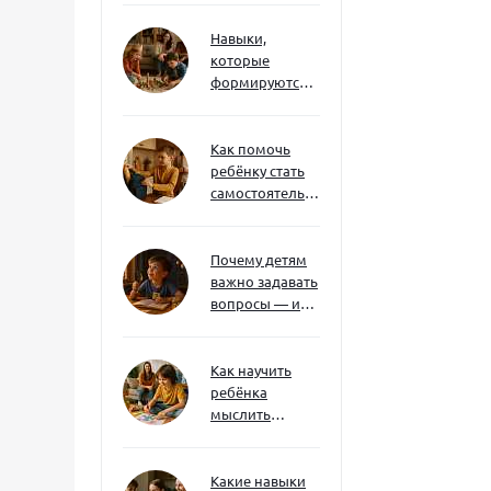
Навыки,
которые
формируются
через игру — и
делают
ребёнка
Как помочь
успешным
ребёнку стать
самостоятельным
без давления и
нотаций
Почему детям
важно задавать
вопросы — и
как не отбить
интерес
Как научить
ребёнка
мыслить
нестандартно
— и не бояться
сложностей
Какие навыки