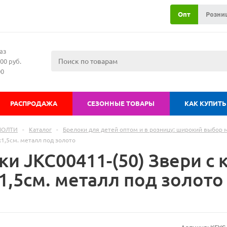
Опт
Розни
аз
00 руб.
00
РАСПРОДАЖА
СЕЗОННЫЕ ТОВАРЫ
КАК КУПИТЬ
МОЛТИ
-
Каталог
-
Брелоки для детей оптом и в розницу: широкий выбор
1,5см. металл под золото
ки JKC00411-(50) Звери с
1,5см. металл под золото