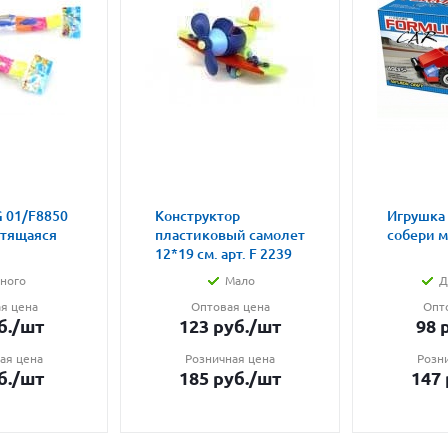
 01/F8850
Конструктор
Игрушка
етящаяся
пластиковый самолет
собери 
12*19 см. арт. F 2239
ного
Мало
Д
я цена
Оптовая цена
Опт
б.
/шт
123
руб.
/шт
98
р
ая цена
Розничная цена
Розн
б.
/шт
185
руб.
/шт
147