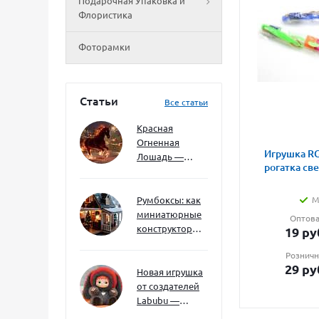
Подарочная Упаковка и
Флористика
Фоторамки
Статьи
Все статьи
Красная
Огненная
Игрушка RG
Лошадь —
рогатка св
символ 2026
года: чего
ждать и как
Румбоксы: как
М
подготовиться
миниатюрные
Оптова
конструкторы
19
ру
развивают
Розничн
творческое
29
ру
мышление и
Новая игрушка
внимание к
от создателей
деталям
Labubu —
Wakuku