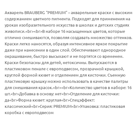
Акварель BRAUBERG "PREMIUM" – акварельные краски с высоким
содержанием цветного пигмента. Подходят для применения на
уроках изобразительного искусства в школах и детских студиях
живописи.<br><br>В наборе 16 насыщенных цветов, которые
отлично смешиваются, позволяя создавать множество оттенков.
Краски легко наносятся, образуя интенсивное яркое покрытие
даже при нанесении в один слой. Обеспечивают однородное
окрашивание, быстро высыхают и не портятся со временем.
Краски безопасны для детей, нетоксичны. Выпускаются в
пластиковом пенале с европодвесом, прозрачной крышкой,
круглой формой кювет и отделением для кисточки. Съемную
пластиковую крышку можно использовать в качестве палитры
для смешивания красок.<br><br>Количество цветов в наборе: 16
шт.<br>Добавка в основу: нет<br>Отделение для кисточки:
да<br>Форма кювет: круглая<br>Спецэффект:
классический<br>Серия: PREMIUM<br>Упаковка: пластиковая
коробка с европодвесом