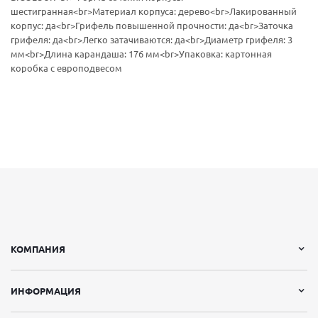
шестигранная<br>Материал корпуса: дерево<br>Лакированный
корпус: да<br>Грифель повышенной прочности: да<br>Заточка
грифеля: да<br>Легко затачиваются: да<br>Диаметр грифеля: 3
мм<br>Длина карандаша: 176 мм<br>Упаковка: картонная
коробка c европодвесом
КОМПАНИЯ
ИНФОРМАЦИЯ