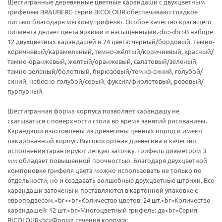
Шестигранные деревянные цветные карандаши с двухцветным
грифелем BRAUBERG серии BICOLOUR обеспечивают гладкое
письмо благодаря мягкому грифелю. Особое качество красящего
пигмента делает цвета яркими и насыщенными.<br><br>В наборе
12 двухцветных карандашей и 24 цвета: черный/бордовый, темно-
коричневый/карамельный, темно-жёлтый/коричневый, красный/
темно-оранжевый, желтый/оранжевый, салатовый/зеленый,
темно-зеленый/болотный, бирюзовый/темно-синий, голубой/
синий, небесно-голубой/серый, фуксия/фиолетовый, розовый/
пурпурный.
Шестигранная форма корпуса позволяет карандашу не
скатываться с поверхности стола во время занятий рисованием.
Карандаши изготовлены из древесины ценных пород и имеют
лакированный корпус. Высокосортная древесина и качество
исполнения гарантируют легкую заточку. Грифель диаметром 3
мм обладает повышенной прочностью. Благодаря двухцветной
компоновке грифеля цвета можно использовать не только по
отдельности, но и создавать волшебные двухцветные штрихи. Все
карандаши заточены и поставляются в картонной упаковке с
европодвесом.<br><br>Количество цветов: 24 шт.<br>Количество
карандашей: 12 шт.<br>Многоцветный грифель: да<br>Серия:
BICOLOUR<br>Форма сечения корпуса: