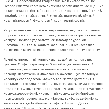
ERASABLE обеспечивают гладкое письмо и чистое стирание.
Особое качество красящего пигмента обеспечивает насыщенные
яркие цвета.<br><br>Набор состоит из 12 цветов: черный, синий,
голубой, салатовый, зеленый, желтый, оранжевый, жёлтый,
красный, розовый, фиолетовый, коричневый, серый.
Рисуйте смело, не бойтесь экспериментов, ведь любой лишний
штрих можно поправить с помощью ластика, закреплённого на
корпусе. Рисуйте с удовольствием благодаря удобной
шестигранной форме корпуса карандашей. Высокосортная
древесина и качество исполнения гарантируют легкую заточку.
Яркий лакированный корпус карандашей выполнен в цвет
грифеля. Грифель диаметром 3 мм обладает повышенной
прочностью, насыщенным цветом и мягкостью письма.
Карандаши заточены и упакованы в качественную картонную
коробку с европодвесом.<br><br>Количество цветов: 12 шт.
<br>Количество карандашей: 12 шт.<br>Cтираемые: да<br>Серия:
Erasable<br>Форма сечения корпуса: шестигранная<br>Материал
корпуса: дерево<br>Лакированный корпус: да<br>Грифель
повышенной прочности: да<br>Заточка грифеля: да<br>Легко
затачиваются: да<br>Диаметр грифеля: 3 мм<br>Длина
карандаша: 185 мм<br>Упаковка: картонная коробка c