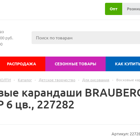
Опт
Розни
аз
00 руб.
00
РАСПРОДАЖА
СЕЗОННЫЕ ТОВАРЫ
КАК КУПИТ
МОЛТИ
-
Каталог
-
Детское творчество
-
Для рисования
-
Восковые ка
вые карандаши BRAUBER
6 цв., 227282
Артикул:
2272