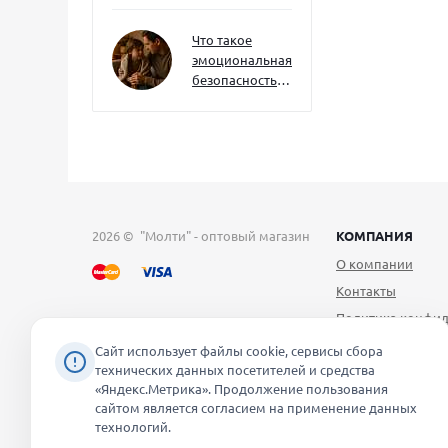
как развивать
их уже сейчас
Что такое
эмоциональная
безопасность
— и как создать
её в семье
2026 © "Молти" - оптовый магазин
КОМПАНИЯ
О компании
Контакты
Политика конфид
Публичная оферт
Сайт использует файлы cookie, сервисы сбора
технических данных посетителей и средства
Согласие на обра
«Яндекс.Метрика». Продолжение пользования
персональных д
сайтом является согласием на применение данных
Уведомление об 
технологий.
файлов cookie