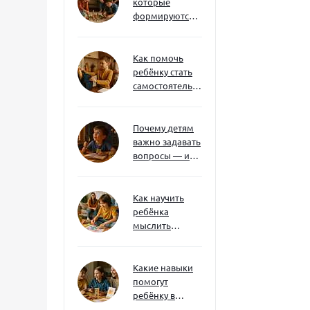
которые
формируются
через игру — и
делают
ребёнка
Как помочь
успешным
ребёнку стать
самостоятельным
без давления и
нотаций
Почему детям
важно задавать
вопросы — и
как не отбить
интерес
Как научить
ребёнка
мыслить
нестандартно
— и не бояться
сложностей
Какие навыки
помогут
ребёнку в
будущем — и