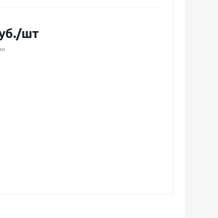
уб.
/шт
ии