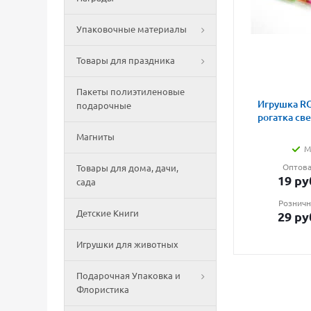
Упаковочные материалы
Товары для праздника
Пакеты полиэтиленовые
Игрушка RG
подарочные
рогатка св
Магниты
М
Оптова
Товары для дома, дачи,
19
ру
сада
Розничн
Детские Книги
29
ру
Игрушки для животных
Подарочная Упаковка и
Флористика