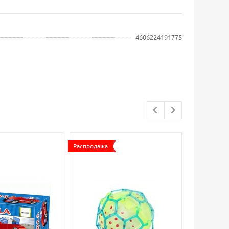
4606224191775
Распродажа