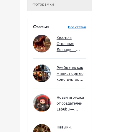
Фоторамки
Статьи
Все статьи
Красная
Огненная
Лошадь —
символ 2026
года: чего
ждать и как
Румбоксы: как
подготовиться
миниатюрные
конструкторы
развивают
творческое
мышление и
Новая игрушка
внимание к
от создателей
деталям
Labubu —
Wakuku
Навыки,