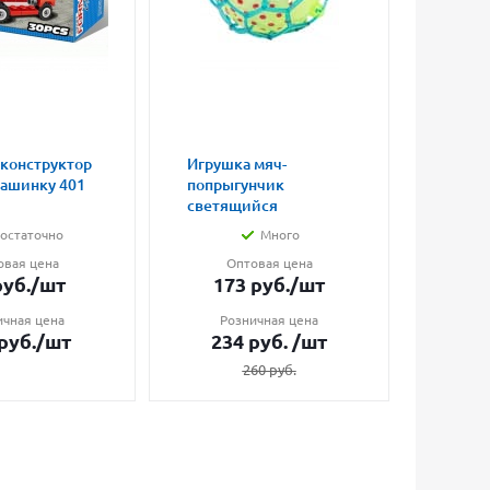
 конструктор
Игрушка мяч-
Магни
машинку 401
попрыгунчик
влюбл
светящийся
малые
остаточно
Много
овая цена
Оптовая цена
О
уб.
/шт
173
руб.
/шт
7
ичная цена
Розничная цена
Ро
руб.
/шт
234
руб.
/шт
1
260
руб.