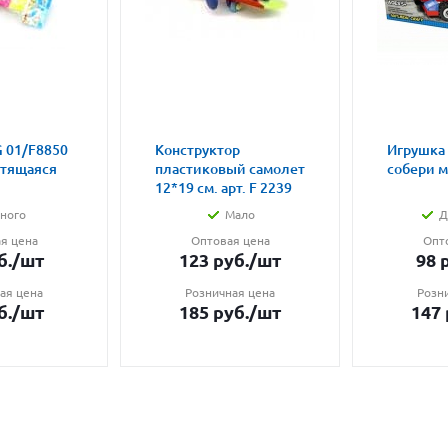
 01/F8850
Конструктор
Игрушка
етящаяся
пластиковый самолет
собери 
12*19 см. арт. F 2239
ного
Мало
Д
я цена
Оптовая цена
Опт
б.
/шт
123
руб.
/шт
98
р
ая цена
Розничная цена
Розн
б.
/шт
185
руб.
/шт
147