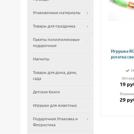
Упаковочные материалы
Товары для праздника
Пакеты полиэтиленовые
подарочные
Игрушка RG
рогатка св
Магниты
М
Товары для дома, дачи,
сада
Оптова
19
ру
Детские Книги
Розничн
29
ру
Игрушки для животных
Подарочная Упаковка и
Флористика