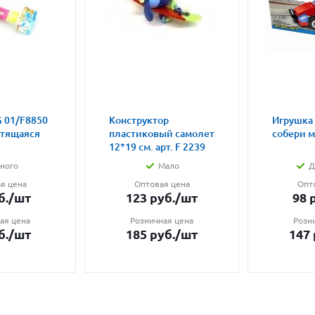
 01/F8850
Конструктор
Игрушка
етящаяся
пластиковый самолет
собери 
12*19 см. арт. F 2239
ного
Мало
Д
я цена
Оптовая цена
Опт
б.
/шт
123
руб.
/шт
98
р
ая цена
Розничная цена
Розн
б.
/шт
185
руб.
/шт
147