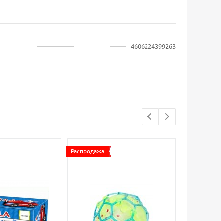
4606224399263
Распродажа