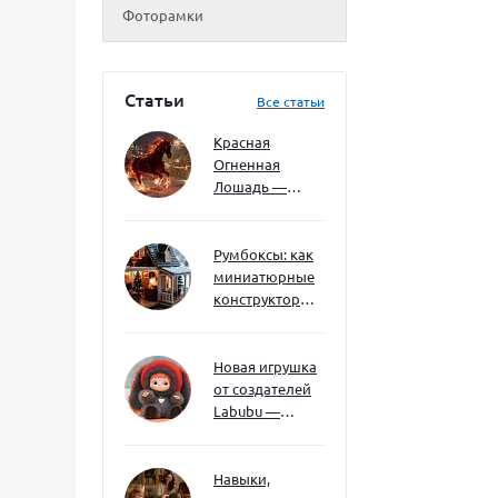
Фоторамки
Статьи
Все статьи
Красная
Огненная
Лошадь —
символ 2026
года: чего
ждать и как
Румбоксы: как
подготовиться
миниатюрные
конструкторы
развивают
творческое
мышление и
Новая игрушка
внимание к
от создателей
деталям
Labubu —
Wakuku
Навыки,