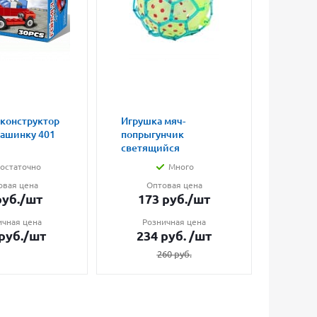
 конструктор
Игрушка мяч-
Магни
машинку 401
попрыгунчик
влюбл
светящийся
малые
остаточно
Много
овая цена
Оптовая цена
О
уб.
/шт
173
руб.
/шт
7
ичная цена
Розничная цена
Ро
руб.
/шт
234
руб.
/шт
1
260
руб.