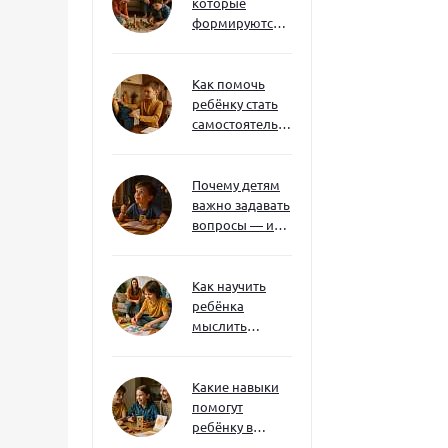
которые
формируются
через игру — и
делают
ребёнка
Как помочь
успешным
ребёнку стать
самостоятельным
без давления и
нотаций
Почему детям
важно задавать
вопросы — и
как не отбить
интерес
Как научить
ребёнка
мыслить
нестандартно
— и не бояться
сложностей
Какие навыки
помогут
ребёнку в
будущем — и