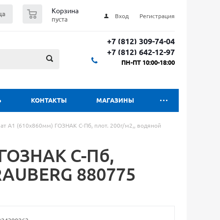
0
Корзина
ца
Вход
Регистрация
пуста
+7 (812) 309-74-04
+7 (812) 642-12-97
ПН-ПТ 10:00-18:00
Ь
КОНТАКТЫ
МАГАЗИНЫ
т А1 (610х860мм) ГОЗНАК С-Пб, плот. 200г/м2,, водяной
 ГОЗНАК С-Пб,
BRAUBERG 880775