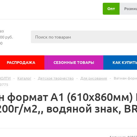
Опт
Розни
аз
00 руб.
00
РАСПРОДАЖА
СЕЗОННЫЕ ТОВАРЫ
КАК КУПИТ
МОЛТИ
-
Каталог
-
Детское творчество
-
Для рисования
-
Ватман форма
80775
н формат А1 (610х860мм)
200г/м2,, водяной знак, 