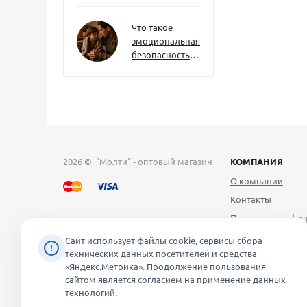
как развивать
их уже сейчас
Что такое
эмоциональная
безопасность
— и как создать
её в семье
2026 © "Молти" - оптовый магазин
КОМПАНИЯ
О компании
Контакты
Политика конфид
Публичная оферт
Сайт использует файлы cookie, сервисы сбора
технических данных посетителей и средства
Согласие на обра
«Яндекс.Метрика». Продолжение пользования
персональных д
сайтом является согласием на применение данных
Уведомление об 
технологий.
файлов cookie