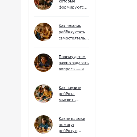
которые
формируются
через игру — и
делают
ребёнка
Как помочь
успешным
ребёнку стать
самостоятельным
без давления и
нотаций
Почему детям
важно задавать
вопросы — и
как не отбить
интерес
Как научить
ребёнка
мыслить
нестандартно
— и не бояться
сложностей
Какие навыки
помогут
ребёнку в
будущем — и