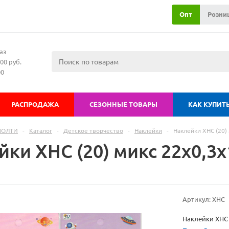
Опт
Розни
аз
00 руб.
00
РАСПРОДАЖА
СЕЗОННЫЕ ТОВАРЫ
КАК КУПИТ
МОЛТИ
-
Каталог
-
Детское творчество
-
Наклейки
-
Наклейки XHC (20) 
ки XHC (20) микс 22х0,3х1
Артикул:
XHC
Наклейки XHC (