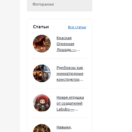
Фоторамки
Статьи
Все статьи
Красная
Огненная
Лошадь —
символ 2026
года: чего
ждать и как
Румбоксы: как
подготовиться
миниатюрные
конструкторы
развивают
творческое
мышление и
Новая игрушка
внимание к
от создателей
деталям
Labubu —
Wakuku
Навыки,