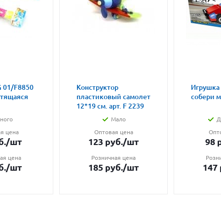
 01/F8850
Конструктор
Игрушка
етящаяся
пластиковый самолет
собери 
12*19 см. арт. F 2239
ного
Мало
Д
я цена
Оптовая цена
Опт
б.
/шт
123
руб.
/шт
98
р
ая цена
Розничная цена
Розн
б.
/шт
185
руб.
/шт
147