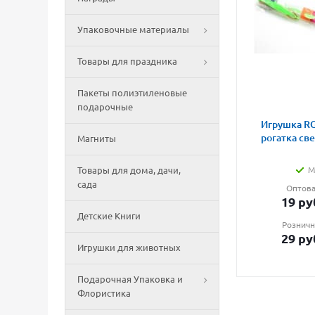
Упаковочные материалы
Товары для праздника
Пакеты полиэтиленовые
подарочные
Игрушка RG
рогатка св
Магниты
Товары для дома, дачи,
М
сада
Оптова
19
ру
Детские Книги
Розничн
29
ру
Игрушки для животных
Подарочная Упаковка и
Флористика