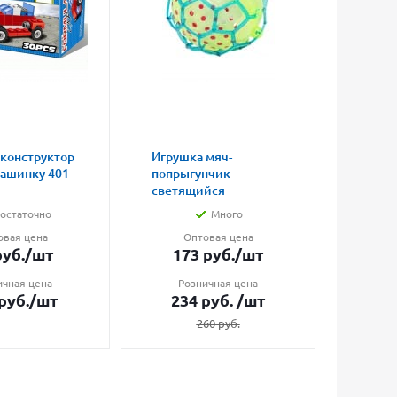
 конструктор
Игрушка мяч-
Магни
машинку 401
попрыгунчик
влюбл
светящийся
малые
остаточно
Много
овая цена
Оптовая цена
О
уб.
/шт
173
руб.
/шт
7
ичная цена
Розничная цена
Ро
руб.
/шт
234
руб.
/шт
1
260
руб.