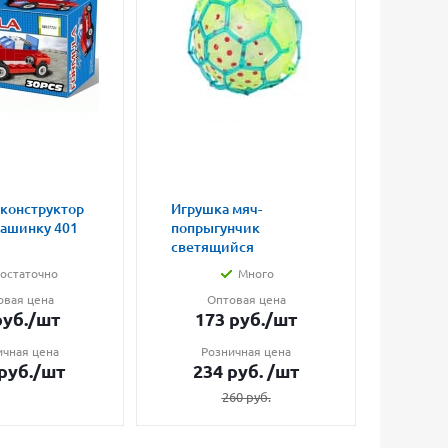
 конструктор
Игрушка мяч-
Магни
машинку 401
попрыгунчик
влюбл
светящийся
малые
остаточно
Много
овая цена
Оптовая цена
О
уб.
/шт
173
руб.
/шт
7
ичная цена
Розничная цена
Ро
руб.
/шт
234
руб.
/шт
1
260
руб.