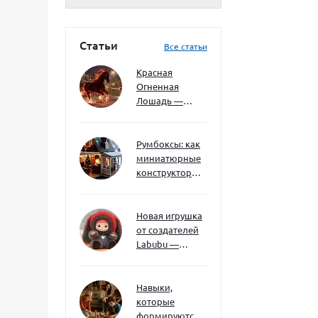
Статьи
Все статьи
Красная
Огненная
Лошадь —
символ 2026
года: чего
ждать и как
Румбоксы: как
подготовиться
миниатюрные
конструкторы
развивают
творческое
мышление и
Новая игрушка
внимание к
от создателей
деталям
Labubu —
Wakuku
Навыки,
которые
формируются