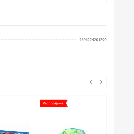
4606224201290
Распродажа