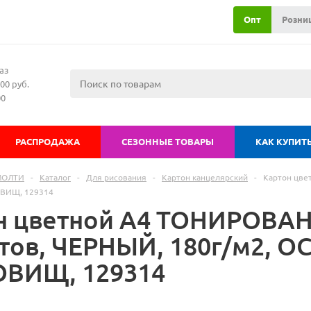
Опт
Розни
аз
00 руб.
00
РАСПРОДАЖА
СЕЗОННЫЕ ТОВАРЫ
КАК КУПИТ
МОЛТИ
-
Каталог
-
Для рисования
-
Картон канцелярский
-
Картон цве
ВИЩ, 129314
н цветной А4 ТОНИРОВА
стов, ЧЕРНЫЙ, 180г/м2, 
ВИЩ, 129314