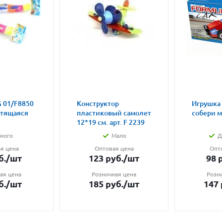
 01/F8850
Конструктор
Игрушка
етящаяся
пластиковый самолет
собери 
12*19 см. арт. F 2239
ного
Мало
Д
я цена
Оптовая цена
Опт
б.
/шт
123
руб.
/шт
98
р
ая цена
Розничная цена
Розн
б.
/шт
185
руб.
/шт
147