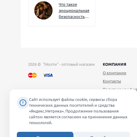
их уже сейчас
Что такое
эмоциональная
безопасность
— и как создать
её в семье
2026 © "Молти" - оптовый магазин
КОМПАНИЯ
О компании
Контакты
Политика конфид
Публичная оферт
Сайт использует файлы cookie, сервисы сбора
технических данных посетителей и средства
Согласие на обра
«Яндекс.Метрика». Продолжение пользования
персональных д
сайтом является согласием на применение данных
Уведомление об 
технологий.
файлов cookie