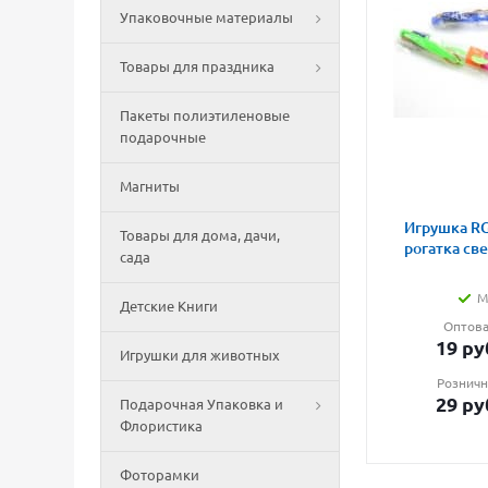
Упаковочные материалы
Товары для праздника
Пакеты полиэтиленовые
подарочные
Магниты
Игрушка RG
Товары для дома, дачи,
рогатка св
сада
М
Детские Книги
Оптова
19
ру
Игрушки для животных
Розничн
29
ру
Подарочная Упаковка и
Флористика
Фоторамки