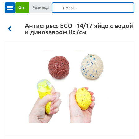
Опт
Розница
Антистресс ECO--14/17 яйцо с водой
и динозавром 8х7см