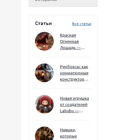
Статьи
Все статьи
Красная
Огненная
Лошадь —
символ 2026
года: чего
ждать и как
Румбоксы: как
подготовиться
миниатюрные
конструкторы
развивают
творческое
мышление и
Новая игрушка
внимание к
от создателей
деталям
Labubu —
Wakuku
Навыки,
которые