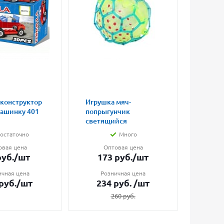
 конструктор
Игрушка мяч-
Магни
машинку 401
попрыгунчик
влюбл
светящийся
малые
остаточно
Много
овая цена
Оптовая цена
О
уб.
/шт
173
руб.
/шт
7
ичная цена
Розничная цена
Ро
руб.
/шт
234
руб.
/шт
1
260
руб.