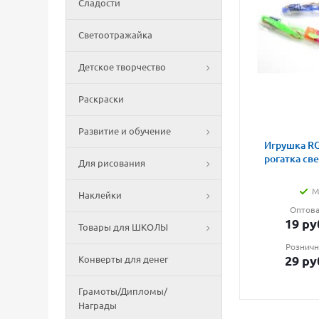
Сладости
Светоотражайка
Детское творчество
Раскраски
Развитие и обучение
Игрушка RG
рогатка св
Для рисования
М
Наклейки
Оптова
19
ру
Товары для ШКОЛЫ
Розничн
29
ру
Конверты для денег
Грамоты/Дипломы/
Награды