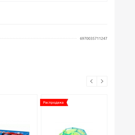
6970035711247
Распродажа