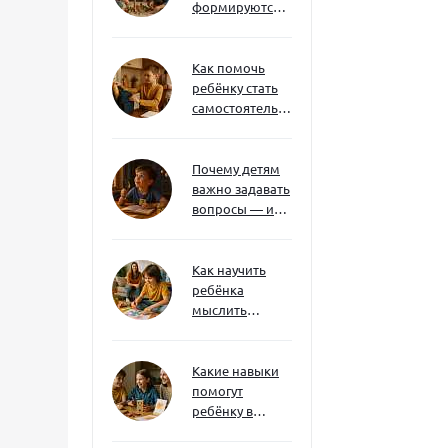
формируются
через игру — и
делают
ребёнка
Как помочь
успешным
ребёнку стать
самостоятельным
без давления и
нотаций
Почему детям
важно задавать
вопросы — и
как не отбить
интерес
Как научить
ребёнка
мыслить
нестандартно
— и не бояться
сложностей
Какие навыки
помогут
ребёнку в
будущем — и