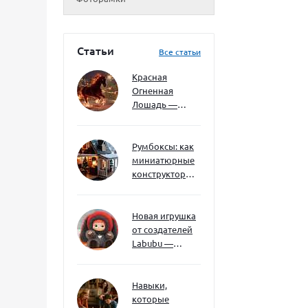
Статьи
Все статьи
Красная
Огненная
Лошадь —
символ 2026
года: чего
ждать и как
Румбоксы: как
подготовиться
миниатюрные
конструкторы
развивают
творческое
мышление и
Новая игрушка
внимание к
от создателей
деталям
Labubu —
Wakuku
Навыки,
которые