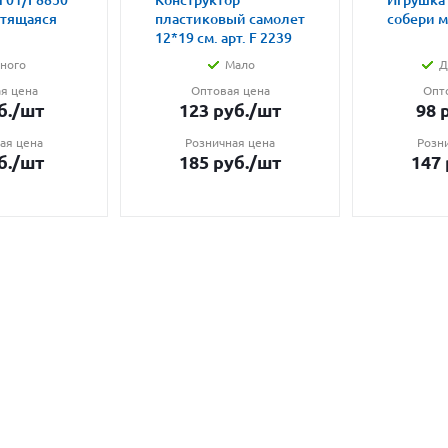
 01/F8850
Конструктор
Игрушка
етящаяся
пластиковый самолет
собери 
12*19 см. арт. F 2239
ного
Мало
Д
я цена
Оптовая цена
Опт
б.
/шт
123
руб.
/шт
98
р
ая цена
Розничная цена
Розн
б.
/шт
185
руб.
/шт
147