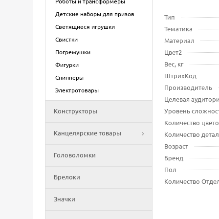
Роботы и трансформеры
Детские наборы для призов
Тип
Светящиеся игрушки
Тематика
Свистки
Материал
Погремушки
Цвет2
Вес, кг
Фигурки
ШтрихКод
Спиннеры
Производитель
Электротовары
Целевая аудитор
Конструкторы
Уровень сложнос
Количество цвето
Канцелярские товары
Количество дета
Возраст
Головоломки
Бренд
Пол
Брелоки
Количество Отде
Значки