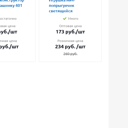
 конструктор
Игрушка мяч-
Магни
машинку 401
попрыгунчик
влюбл
светящийся
малые
остаточно
Много
овая цена
Оптовая цена
О
уб.
/шт
173
руб.
/шт
7
ичная цена
Розничная цена
Ро
руб.
/шт
234
руб.
/шт
1
260
руб.