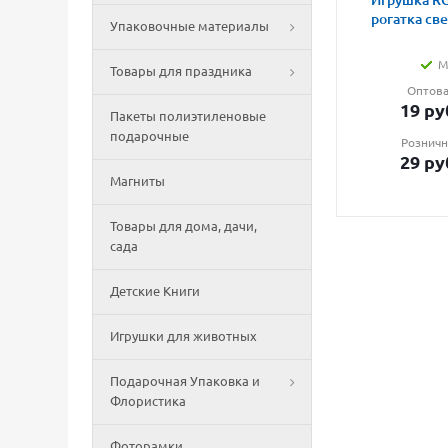
Игрушка RG
рогатка св
Упаковочные материалы
М
Товары для праздника
Оптова
19
ру
Пакеты полиэтиленовые
подарочные
Розничн
29
ру
Магниты
Товары для дома, дачи,
сада
Детские Книги
Игрушки для животных
Подарочная Упаковка и
Флористика
Фоторамки