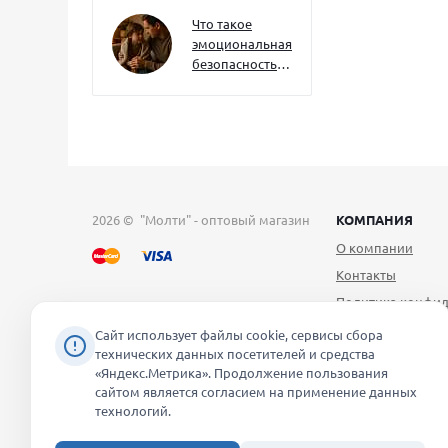
как развивать
их уже сейчас
Что такое
эмоциональная
безопасность
— и как создать
её в семье
2026 © "Молти" - оптовый магазин
КОМПАНИЯ
О компании
Контакты
Политика конфид
Публичная оферт
Сайт использует файлы cookie, сервисы сбора
технических данных посетителей и средства
Согласие на обра
«Яндекс.Метрика». Продолжение пользования
персональных д
сайтом является согласием на применение данных
Уведомление об 
технологий.
файлов cookie