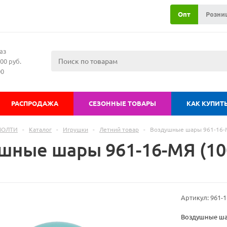
Опт
Розни
аз
00 руб.
00
РАСПРОДАЖА
СЕЗОННЫЕ ТОВАРЫ
КАК КУПИТ
МОЛТИ
-
Каталог
-
Игрушки
-
Летний товар
-
Воздушные шары 961-16-М
шные шары 961-16-МЯ (100
Артикул:
961-
Воздушные шар