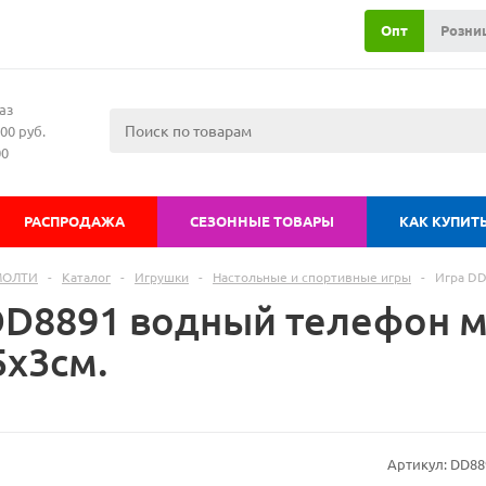
Опт
Розни
аз
00 руб.
00
РАСПРОДАЖА
СЕЗОННЫЕ ТОВАРЫ
КАК КУПИТ
МОЛТИ
-
Каталог
-
Игрушки
-
Настольные и спортивные игры
-
Игра DD
DD8891 водный телефон 
5х3см.
Артикул:
DD88