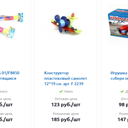
 01/F8850
Конструктор
Игрушка
етящаяся
пластиковый самолет
собери 
12*19 см. арт. F 2239
ного
Мало
Д
я цена
Оптовая цена
Опт
б.
/шт
123
руб.
/шт
98
р
ая цена
Розничная цена
Розн
б.
/шт
185
руб.
/шт
147