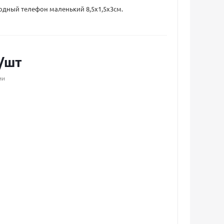
одный телефон маленький 8,5х1,5х3см.
/шт
ии