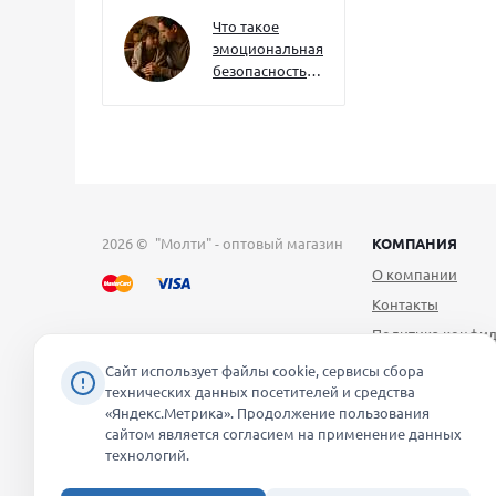
как развивать
их уже сейчас
Что такое
эмоциональная
безопасность
— и как создать
её в семье
2026 © "Молти" - оптовый магазин
КОМПАНИЯ
О компании
Контакты
Политика конфид
Публичная оферт
Сайт использует файлы cookie, сервисы сбора
технических данных посетителей и средства
Согласие на обра
«Яндекс.Метрика». Продолжение пользования
персональных д
сайтом является согласием на применение данных
Уведомление об 
технологий.
файлов cookie