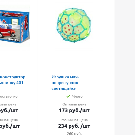
 конструктор
Игрушка мяч-
Магни
машинку 401
попрыгунчик
влюбл
светящийся
малые
остаточно
Много
овая цена
Оптовая цена
О
уб.
/шт
173
руб.
/шт
7
ичная цена
Розничная цена
Ро
руб.
/шт
234
руб.
/шт
1
260
руб.