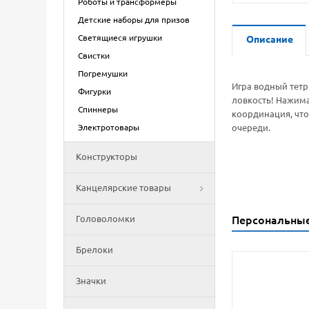
Роботы и трансформеры
Детские наборы для призов
Светящиеся игрушки
Описание
Свистки
Погремушки
Игра водный тетр
Фигурки
ловкость! Нажима
Спиннеры
координация, что
Электротовары
очереди.
Конструкторы
Канцелярские товары
Головоломки
Персональны
Брелоки
Значки