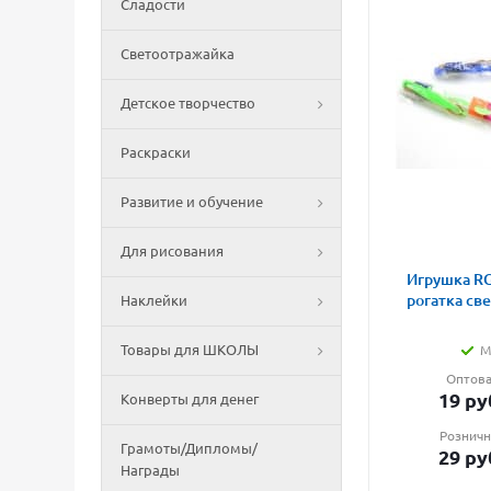
Сладости
Светоотражайка
Детское творчество
Раскраски
Развитие и обучение
Для рисования
Игрушка RG
рогатка св
Наклейки
Товары для ШКОЛЫ
М
Оптова
19
ру
Конверты для денег
Розничн
Грамоты/Дипломы/
29
ру
Награды