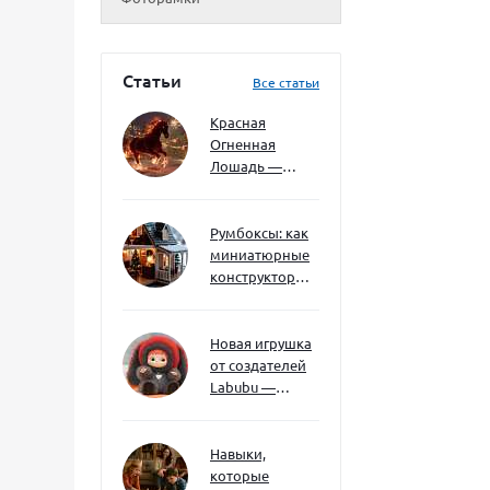
Статьи
Все статьи
Красная
Огненная
Лошадь —
символ 2026
года: чего
ждать и как
Румбоксы: как
подготовиться
миниатюрные
конструкторы
развивают
творческое
мышление и
Новая игрушка
внимание к
от создателей
деталям
Labubu —
Wakuku
Навыки,
которые