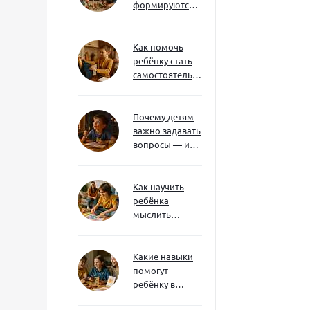
формируются
через игру — и
делают
ребёнка
Как помочь
успешным
ребёнку стать
самостоятельным
без давления и
нотаций
Почему детям
важно задавать
вопросы — и
как не отбить
интерес
Как научить
ребёнка
мыслить
нестандартно
— и не бояться
сложностей
Какие навыки
помогут
ребёнку в
будущем — и