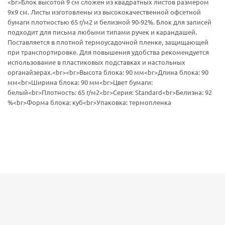
<br>Блок высотой 9 см сложен из квадратных листов размером
9х9 см. Листы изготовлены из высококачественной офсетной
бумаги плотностью 65 г/м2 и белизной 90-92%. Блок для записей
подходит для письма любыми типами ручек и карандашей.
Поставляется в плотной термоусадочной пленке, защищающей
при транспортировке. Для повышения удобства рекомендуется
использование в пластиковых подставках и настольных
органайзерах.<br><br>Высота блока: 90 мм<br>Длина блока: 90
мм<br>Ширина блока: 90 мм<br>Цвет бумаги:
белый<br>Плотность: 65 г/м2<br>Серия: Standard<br>Белизна: 92
%<br>Форма блока: куб<br>Упаковка: термопленка