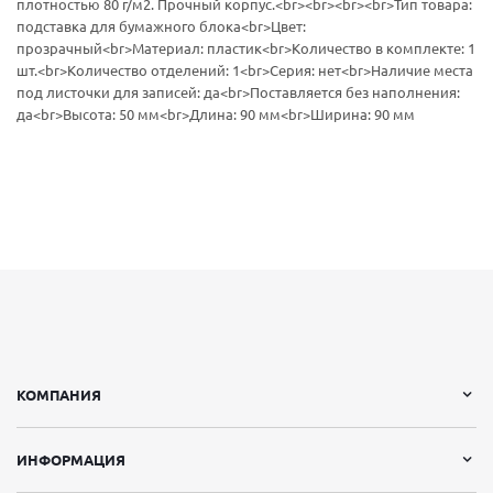
плотностью 80 г/м2. Прочный корпус.<br><br><br><br>Тип товара:
подставка для бумажного блока<br>Цвет:
прозрачный<br>Материал: пластик<br>Количество в комплекте: 1
шт.<br>Количество отделений: 1<br>Серия: нет<br>Наличие места
под листочки для записей: да<br>Поставляется без наполнения:
да<br>Высота: 50 мм<br>Длина: 90 мм<br>Ширина: 90 мм
КОМПАНИЯ
ИНФОРМАЦИЯ