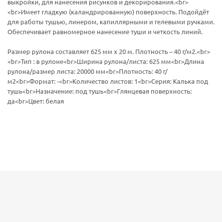
выкройки, для нанесения рисунков и декорирования.<br>
<br>Имеет гладкую (каландрированную) поверхность. Подойдёт
для работы тушью, линером, капиллярными и гелевыми ручками.
Обеспечивает равномерное нанесение туши и четкость линий.
Размер рулона составляет 625 мм х 20 м. Плотность – 40 г/м2.<br>
<br>Тип : в рулоне<br>Ширина рулона/листа: 625 мм<br>Длина
рулона/размер листа: 20000 мм<br>Плотность: 40 г/
м2<br>Формат: -<br>Количество листов: 1<br>Серия: Калька под
тушь<br>Назначение: под тушь<br>Глянцевая поверхность:
да<br>Цвет: белая