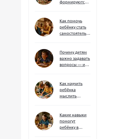
формируются
через игру — и
делают
ребёнка
Как помочь
успешным
ребёнку стать
самостоятельным
без давления и
нотаций
Почему детям
важно задавать
вопросы — и
как не отбить
интерес
Как научить
ребёнка
мыслить
нестандартно
— и не бояться
сложностей
Какие навыки
помогут
ребёнку в
будущем — и