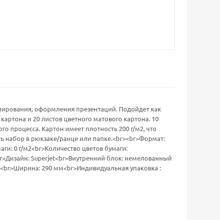
елирования, оформления презентаций. Подойдет как
картона и 20 листов цветного матового картона. 10
о процесса. Картон имеет плотность 200 г/м2, что
ть набор в рюкзаке/ранце или папке.<br><br>Формат:
ги: 0 г/м2<br>Количество цветов бумаги:
br>Дизайн: Superjet<br>Внутренний блок: немелованный
мм<br>Ширина: 290 мм<br>Индивидуальная упаковка :