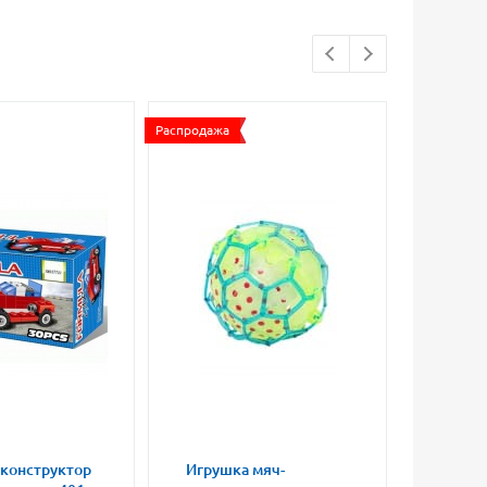
Распродажа
 конструктор
Игрушка мяч-
Магни