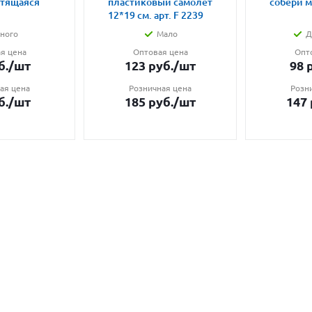
етящаяся
пластиковый самолет
собери 
12*19 см. арт. F 2239
ного
Мало
Д
я цена
Оптовая цена
Опт
б.
/шт
123
руб.
/шт
98
р
ая цена
Розничная цена
Розн
б.
/шт
185
руб.
/шт
147