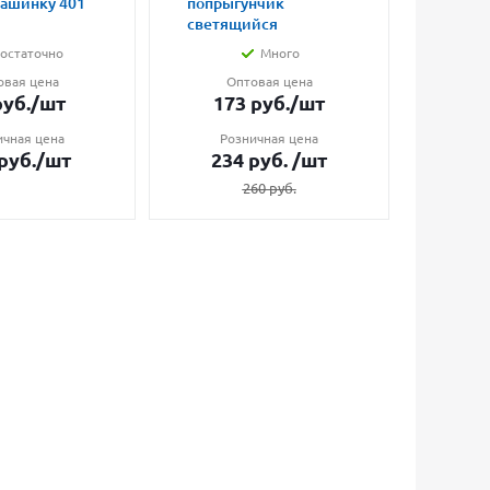
машинку 401
попрыгунчик
влюбл
светящийся
малые
остаточно
Много
овая цена
Оптовая цена
О
уб.
/шт
173
руб.
/шт
7
ичная цена
Розничная цена
Ро
руб.
/шт
234
руб.
/шт
1
260
руб.