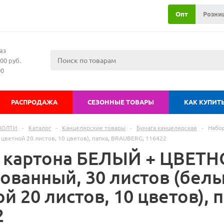
Опт
Розни
аз
00 руб.
00
РАСПРОДАЖА
СЕЗОННЫЕ ТОВАРЫ
КАК КУПИТ
МОЛТИ
-
Каталог
-
Канцелярские товары
-
Бумага канцелярская
-
Набо
 цветной 20 листов, 10 цветов), папка, BRAUBERG, 116422
 картона БЕЛЫЙ + ЦВЕТНО
ованный, 30 листов (белы
й 20 листов, 10 цветов),
2