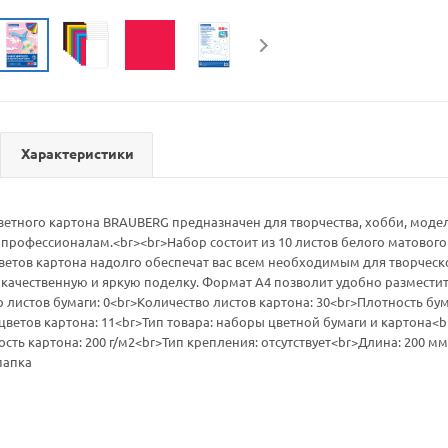
Характеристики
ветного картона BRAUBERG предназначен для творчества, хобби, мод
 профессионалам.<br><br>Набор состоит из 10 листов белого матового 
етов картона надолго обеспечат вас всем необходимым для творческог
 качественную и яркую поделку. Формат А4 позволит удобно размести
 листов бумаги: 0<br>Количество листов картона: 30<br>Плотность бума
цветов картона: 11<br>Тип товара: наборы цветной бумаги и картона<
сть картона: 200 г/м2<br>Тип крепления: отсутствует<br>Длина: 200 
папка