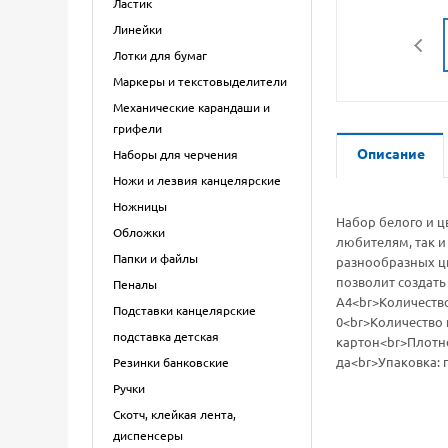
Ластик
Линейки
Лотки для бумаг
Маркеры и текстовыделители
Механические карандаши и
грифели
Описание
Наборы для черчения
Ножи и лезвия канцелярские
Ножницы
Набор белого и ц
Обложки
любителям, так и
Папки и файлы
разнообразных цв
позволит создать
Пеналы
А4<br>Количество
Подставки канцелярские
0<br>Количество 
подставка детская
картон<br>Плотно
да<br>Упаковка: 
Резинки банковские
Ручки
Скотч, клейкая лента,
диспенсеры