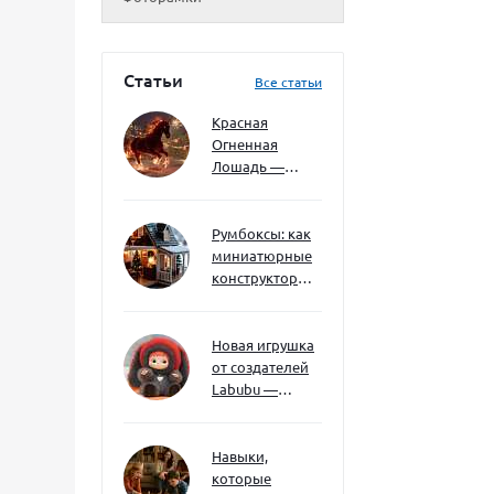
Статьи
Все статьи
Красная
Огненная
Лошадь —
символ 2026
года: чего
ждать и как
Румбоксы: как
подготовиться
миниатюрные
конструкторы
развивают
творческое
мышление и
Новая игрушка
внимание к
от создателей
деталям
Labubu —
Wakuku
Навыки,
которые