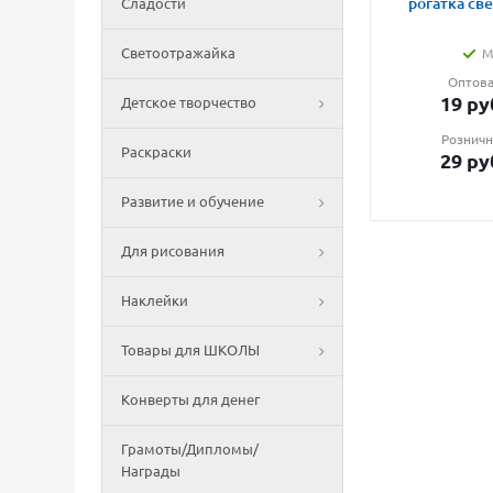
рогатка св
Сладости
Светоотражайка
М
Оптова
19
ру
Детское творчество
Розничн
Раскраски
29
ру
Развитие и обучение
Для рисования
Наклейки
Товары для ШКОЛЫ
Конверты для денег
Грамоты/Дипломы/
Награды