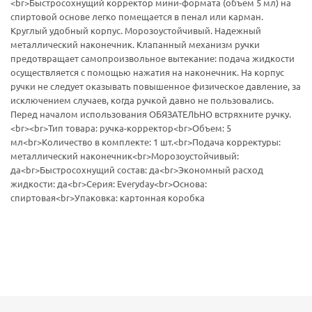
<br>Быстросохнущий корректор мини-формата (объем 5 мл) на
спиртовой основе легко помещается в пенал или карман.
Круглый удобный корпус. Морозоустойчивый. Надежный
металлический наконечник. Клапанный механизм ручки
предотвращает самопроизвольное вытекание: подача жидкости
осуществляется с помощью нажатия на наконечник. На корпус
ручки не следует оказывать повышенное физическое давление, за
исключением случаев, когда ручкой давно не пользовались.
Перед началом использования ОБЯЗАТЕЛЬНО встряхните ручку.
<br><br>Тип товара: ручка-корректор<br>Объем: 5
мл<br>Количество в комплекте: 1 шт.<br>Подача корректуры:
металлический наконечник<br>Морозоустойчивый:
да<br>Быстросохнущий состав: да<br>Экономный расход
жидкости: да<br>Серия: Everyday<br>Основа:
спиртовая<br>Упаковка: картонная коробка