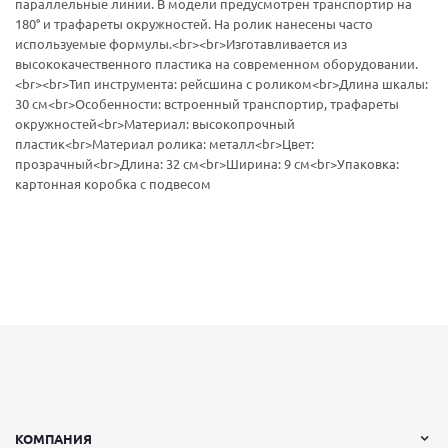
параллельные линии. В модели предусмотрен транспортир на
180° и трафареты окружностей. На ролик нанесены часто
используемые формулы.<br><br>Изготавливается из
высококачественного пластика на современном оборудовании.
<br><br>Тип инструмента: рейсшина с роликом<br>Длина шкалы:
30 см<br>Особенности: встроенный транспортир, трафареты
окружностей<br>Материал: высокопрочный
пластик<br>Материал ролика: металл<br>Цвет:
прозрачный<br>Длина: 32 см<br>Ширина: 9 см<br>Упаковка:
картонная коробка с подвесом
КОМПАНИЯ