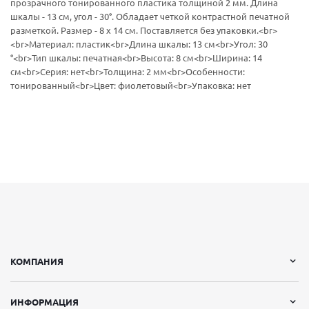
прозрачного тонированного пластика толщиной 2 мм. Длина
шкалы - 13 см, угол - 30°. Обладает четкой контрастной печатной
разметкой. Размер - 8 х 14 см. Поставляется без упаковки.<br>
<br>Материал: пластик<br>Длина шкалы: 13 см<br>Угол: 30
°<br>Тип шкалы: печатная<br>Высота: 8 см<br>Ширина: 14
см<br>Серия: нет<br>Толщина: 2 мм<br>Особенности:
тонированный<br>Цвет: фиолетовый<br>Упаковка: нет
КОМПАНИЯ
ИНФОРМАЦИЯ