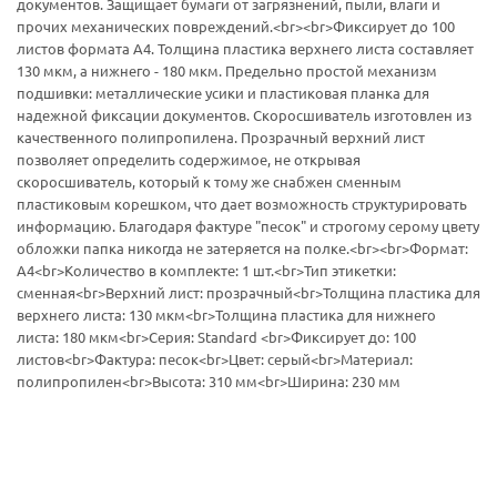
документов. Защищает бумаги от загрязнений, пыли, влаги и
прочих механических повреждений.<br><br>Фиксирует до 100
листов формата А4. Толщина пластика верхнего листа составляет
130 мкм, а нижнего - 180 мкм. Предельно простой механизм
подшивки: металлические усики и пластиковая планка для
надежной фиксации документов. Скоросшиватель изготовлен из
качественного полипропилена. Прозрачный верхний лист
позволяет определить содержимое, не открывая
скоросшиватель, который к тому же снабжен сменным
пластиковым корешком, что дает возможность структурировать
информацию. Благодаря фактуре "песок" и строгому серому цвету
обложки папка никогда не затеряется на полке.<br><br>Формат:
А4<br>Количество в комплекте: 1 шт.<br>Тип этикетки:
сменная<br>Верхний лист: прозрачный<br>Толщина пластика для
верхнего листа: 130 мкм<br>Толщина пластика для нижнего
листа: 180 мкм<br>Серия: Standard <br>Фиксирует до: 100
листов<br>Фактура: песок<br>Цвет: серый<br>Материал:
полипропилен<br>Высота: 310 мм<br>Ширина: 230 мм