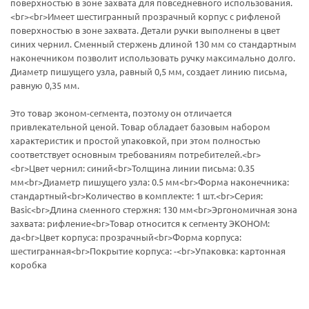
поверхностью в зоне захвата для повседневного использования.
<br><br>Имеет шестигранный прозрачный корпус с рифленой
поверхностью в зоне захвата. Детали ручки выполнены в цвет
синих чернил. Сменный стержень длиной 130 мм со стандартным
наконечником позволит использовать ручку максимально долго.
Диаметр пишущего узла, равный 0,5 мм, создает линию письма,
равную 0,35 мм.
Это товар эконом-сегмента, поэтому он отличается
привлекательной ценой. Товар обладает базовым набором
характеристик и простой упаковкой, при этом полностью
соответствует основным требованиям потребителей.<br>
<br>Цвет чернил: синий<br>Толщина линии письма: 0.35
мм<br>Диаметр пишущего узла: 0.5 мм<br>Форма наконечника:
стандартный<br>Количество в комплекте: 1 шт.<br>Серия:
Basic<br>Длина сменного стержня: 130 мм<br>Эргономичная зона
захвата: рифление<br>Товар относится к сегменту ЭКОНОМ:
да<br>Цвет корпуса: прозрачный<br>Форма корпуса:
шестигранная<br>Покрытие корпуса: -<br>Упаковка: картонная
коробка