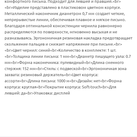
комфортного письма. Подходит для левшей и правшей.<br>
<br>Изделие представлено в пластиковом цветном корпусе.
Металлический наконечник диаметром 0,7 мм создает четкие,
непрерывистые линии, обеспечивая плавное и мягкое письмо.
Благодаря оптимальной консистенции чернила равномерно
распределяются по поверхности, мгновенно высыхая и не
размазываясь. Эргономичная резиновая накладка предотвращает
скольжение пальцев и снижает напряжение при письме.<br>
<br>Цвет чернил: синий<br>Количество в комплекте: 1 шт.
<br>Толщина линии письма: 1 мм<br>Диаметр пишущего узла: 0.7
мм<br>Форма наконечника: пулевидный<br>Длина сменного
стержня: 152 мм<br>Стиль: с подвеской<br>Эргономичная зона
захвата: резиновый держатель<br>Цвет корпуса:
ассорти<br>Длина письма: 1000 м<br>Дизайн: нет<br>Форма
корпуса: круглая<br>Покрытие корпуса: Soft-touch<br>Для
левшей: да<br>Упаковка: дисплей