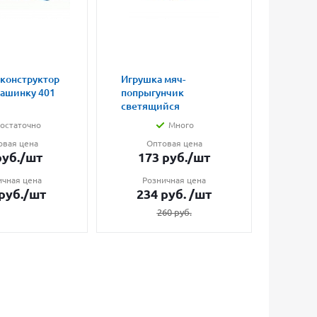
 конструктор
Игрушка мяч-
Магни
машинку 401
попрыгунчик
влюбл
светящийся
малые
остаточно
Много
овая цена
Оптовая цена
О
уб.
/шт
173
руб.
/шт
7
ичная цена
Розничная цена
Ро
руб.
/шт
234
руб.
/шт
1
260
руб.