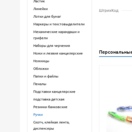
Ластик
Линейки
ШтрихКод
Лотки для бумаг
Маркеры и текстовыделители
Механические карандаши и
грифели
Наборы для черчения
Персональны
Ножи и лезвия канцелярские
Ножницы
Обложки
Папки и файлы
Пеналы
Подставки канцелярские
подставка детская
Резинки банковские
Ручки
Скотч, клейкая лента,
диспенсеры