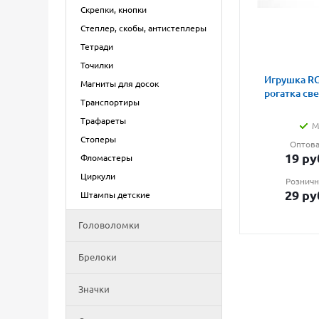
Скрепки, кнопки
Степлер, скобы, антистеплеры
Тетради
Точилки
Игрушка RG
Магниты для досок
рогатка св
Транспортиры
Трафареты
М
Стоперы
Оптова
19
ру
Фломастеры
Циркули
Розничн
29
ру
Штампы детские
Головоломки
Брелоки
Значки