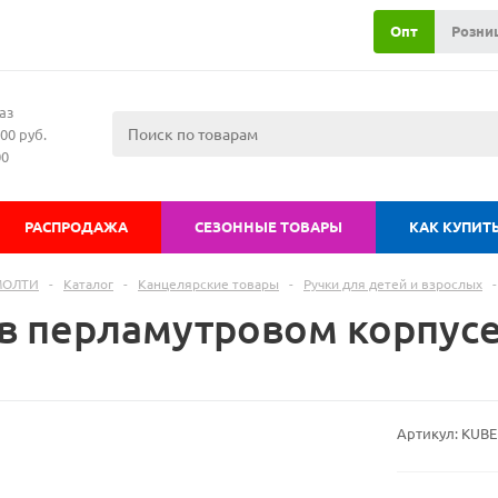
Опт
Розни
аз
00 руб.
00
РАСПРОДАЖА
СЕЗОННЫЕ ТОВАРЫ
КАК КУПИТ
МОЛТИ
-
Каталог
-
Канцелярские товары
-
Ручки для детей и взрослых
-
в перламутровом корпусе 
Артикул:
KUBE