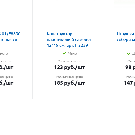
 01/F8850
Конструктор
Игрушка
етящаяся
пластиковый самолет
собери 
12*19 см. арт. F 2239
ного
Мало
Д
я цена
Оптовая цена
Опт
б.
/шт
123
руб.
/шт
98
р
ая цена
Розничная цена
Розн
б.
/шт
185
руб.
/шт
147