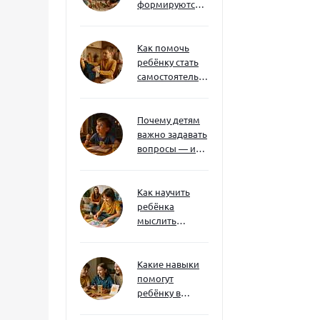
формируются
через игру — и
делают
ребёнка
Как помочь
успешным
ребёнку стать
самостоятельным
без давления и
нотаций
Почему детям
важно задавать
вопросы — и
как не отбить
интерес
Как научить
ребёнка
мыслить
нестандартно
— и не бояться
сложностей
Какие навыки
помогут
ребёнку в
будущем — и