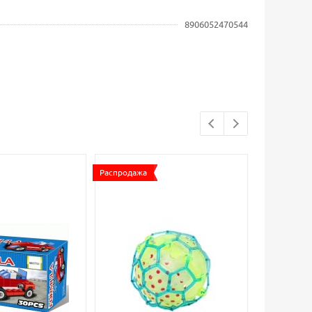
8906052470544
Распродажа