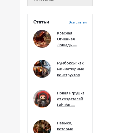
Статьи
Все статьи
Красная
Огненная
Лошадь —
символ 2026
года: чего
ждать и как
Румбоксы: как
подготовиться
миниатюрные
конструкторы
развивают
творческое
мышление и
Новая игрушка
внимание к
от создателей
деталям
Labubu —
Wakuku
Навыки,
которые