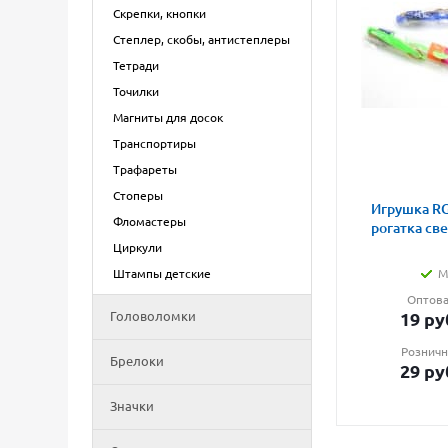
Скрепки, кнопки
Степлер, скобы, антистеплеры
Тетради
Точилки
Магниты для досок
Транспортиры
Трафареты
Стоперы
Игрушка RG
Фломастеры
рогатка св
Циркули
Штампы детские
М
Оптова
Головоломки
19
ру
Розничн
Брелоки
29
ру
Значки