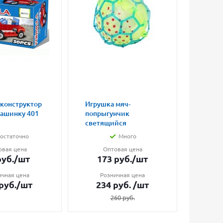
 конструктор
Игрушка мяч-
Магни
машинку 401
попрыгунчик
влюбл
светящийся
малые
остаточно
Много
овая цена
Оптовая цена
О
уб.
/шт
173
руб.
/шт
7
ичная цена
Розничная цена
Ро
руб.
/шт
234
руб.
/шт
1
260
руб.