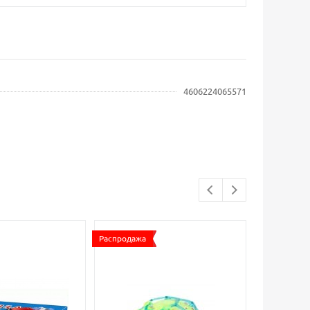
4606224065571
Распродажа