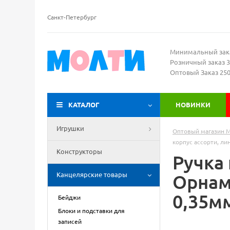
Санкт-Петербург
Минимальный зак
Розничный заказ 3
Оптовый Заказ 25
КАТАЛОГ
НОВИНКИ
Игрушки
Оптовый магазин 
корпус ассорти, ли
Конструкторы
Ручка
Канцелярские товары
Орнам
0,35м
Бейджи
Блоки и подставки для
записей