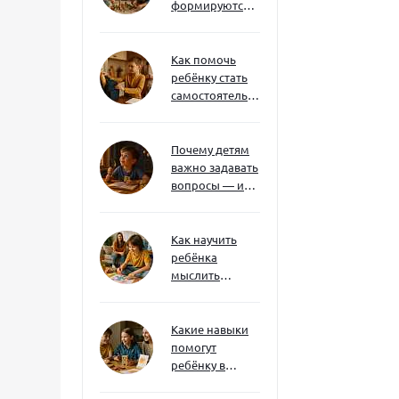
формируются
через игру — и
делают
ребёнка
Как помочь
успешным
ребёнку стать
самостоятельным
без давления и
нотаций
Почему детям
важно задавать
вопросы — и
как не отбить
интерес
Как научить
ребёнка
мыслить
нестандартно
— и не бояться
сложностей
Какие навыки
помогут
ребёнку в
будущем — и