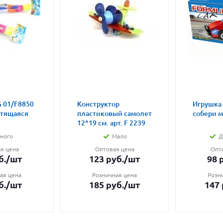
 01/F8850
Конструктор
Игрушка
етящаяся
пластиковый самолет
собери 
12*19 см. арт. F 2239
ного
Мало
Д
я цена
Оптовая цена
Опт
б.
/шт
123
руб.
/шт
98
р
ая цена
Розничная цена
Розн
б.
/шт
185
руб.
/шт
147