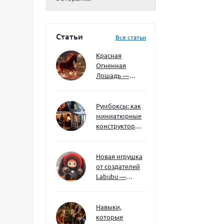
Статьи
Все статьи
Красная
Огненная
Лошадь —
символ 2026
года: чего
ждать и как
Румбоксы: как
подготовиться
миниатюрные
конструкторы
развивают
творческое
мышление и
Новая игрушка
внимание к
от создателей
деталям
Labubu —
Wakuku
Навыки,
которые