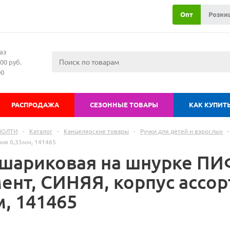
Опт
Розни
аз
00 руб.
00
РАСПРОДАЖА
СЕЗОННЫЕ ТОВАРЫ
КАК КУПИТ
МОЛТИ
-
Каталог
-
Канцелярские товары
-
Ручки для детей и взрослых
-
ния 0,35мм, 141465
 шариковая на шнурке П
ент, СИНЯЯ, корпус ассор
м, 141465