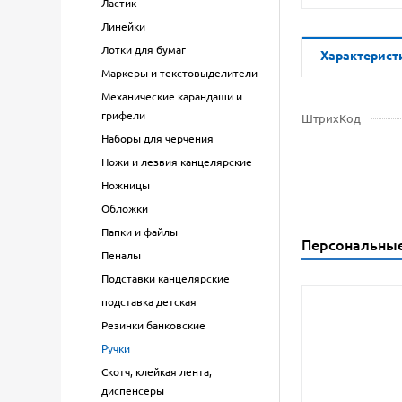
Ластик
Линейки
Лотки для бумаг
Характерист
Маркеры и текстовыделители
Механические карандаши и
грифели
ШтрихКод
Наборы для черчения
Ножи и лезвия канцелярские
Ножницы
Обложки
Папки и файлы
Персональны
Пеналы
Подставки канцелярские
подставка детская
Резинки банковские
Ручки
Скотч, клейкая лента,
диспенсеры