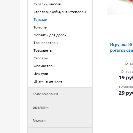
Скрепки, кнопки
Степлер, скобы, антистеплеры
Тетради
Точилки
Магниты для досок
Транспортиры
Игрушка RG
рогатка св
Трафареты
Стоперы
М
Фломастеры
Оптова
Циркули
19
ру
Штампы детские
Розничн
29
ру
Головоломки
Брелоки
Значки