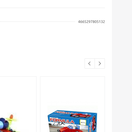
4665297805132
Распродажа