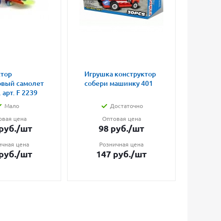
ктор
Игрушка конструктор
Игруш
овый самолет
собери машинку 401
попры
 арт. F 2239
светя
Мало
Достаточно
овая цена
Оптовая цена
О
руб.
/шт
98
руб.
/шт
17
ичная цена
Розничная цена
Ро
руб.
/шт
147
руб.
/шт
23