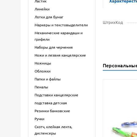
Характерист
Ластик
Линейки
Лотки для бумаг
ШтрихКод
Маркеры и текстовыделители
Механические карандаши и
грифели
Наборы для черчения
Ножи и лезвия канцелярские
Ножницы
Персональны
Обложки
Папки и файлы
Пеналы
Подставки канцелярские
подставка детская
Резинки банковские
Ручки
Скотч, клейкая лента,
диспенсеры