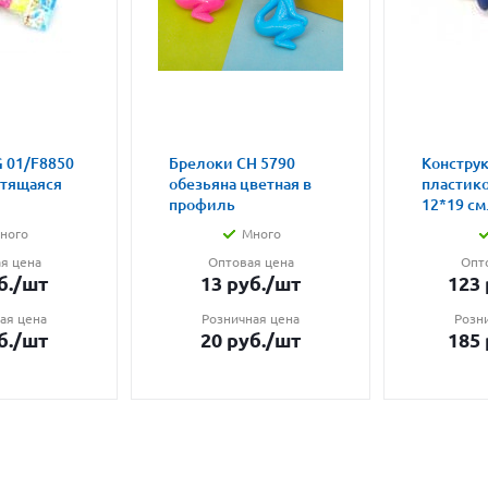
 01/F8850
Брелоки CH 5790
Констру
етящаяся
обезьяна цветная в
пластик
профиль
12*19 см.
ного
Много
я цена
Оптовая цена
Опт
б.
/шт
13
руб.
/шт
123
ая цена
Розничная цена
Розн
б.
/шт
20
руб.
/шт
185