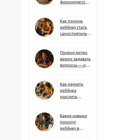
формируются
через игру — и
делают
ребёнка
Как помочь
успешным
ребёнку стать
самостоятельным
без давления и
нотаций
Почему детям
важно задавать
вопросы — и
как не отбить
интерес
Как научить
ребёнка
мыслить
нестандартно
— и не бояться
сложностей
Какие навыки
помогут
ребёнку в
будущем — и