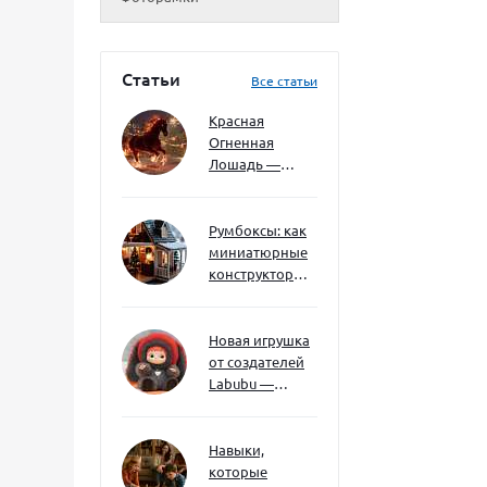
Статьи
Все статьи
Красная
Огненная
Лошадь —
символ 2026
года: чего
ждать и как
Румбоксы: как
подготовиться
миниатюрные
конструкторы
развивают
творческое
мышление и
Новая игрушка
внимание к
от создателей
деталям
Labubu —
Wakuku
Навыки,
которые