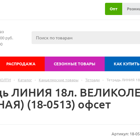
Опт
Розни
аз
00 руб.
00
РАСПРОДАЖА
СЕЗОННЫЕ ТОВАРЫ
КАК КУПИТЬ
МОЛТИ
-
Каталог
-
Канцелярские товары
-
Тетради
-
Тетрадь ЛИНИЯ 18
дь ЛИНИЯ 18л. ВЕЛИКОЛ
АЯ) (18-0513) офсет
Артикул:
18-05