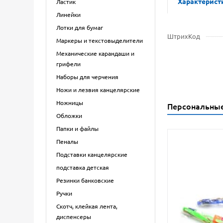
Характерист
Ластик
Линейки
Лотки для бумаг
ШтрихКод
Маркеры и текстовыделители
Механические карандаши и
грифели
Наборы для черчения
Ножи и лезвия канцелярские
Ножницы
Персональны
Обложки
Папки и файлы
Пеналы
Подставки канцелярские
подставка детская
Резинки банковские
Ручки
Скотч, клейкая лента,
диспенсеры