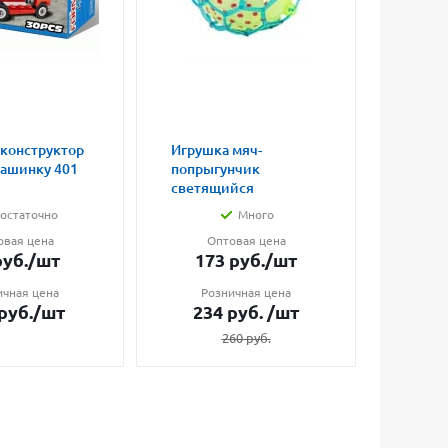
 конструктор
Игрушка мяч-
Магни
машинку 401
попрыгунчик
влюбл
светящийся
малые
остаточно
Много
овая цена
Оптовая цена
О
уб.
/шт
173
руб.
/шт
7
ичная цена
Розничная цена
Ро
руб.
/шт
234
руб.
/шт
1
260
руб.