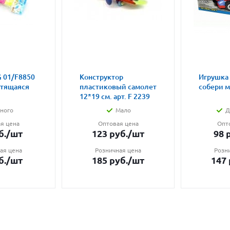
 01/F8850
Конструктор
Игрушка
етящаяся
пластиковый самолет
собери 
12*19 см. арт. F 2239
ного
Мало
Д
я цена
Оптовая цена
Опт
б.
/шт
123
руб.
/шт
98
р
ая цена
Розничная цена
Розн
б.
/шт
185
руб.
/шт
147