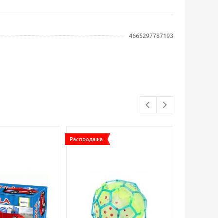
4665297787193
Распродажа