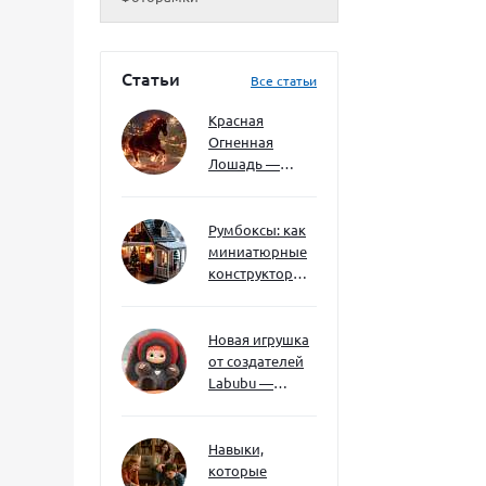
Статьи
Все статьи
Красная
Огненная
Лошадь —
символ 2026
года: чего
ждать и как
Румбоксы: как
подготовиться
миниатюрные
конструкторы
развивают
творческое
мышление и
Новая игрушка
внимание к
от создателей
деталям
Labubu —
Wakuku
Навыки,
которые