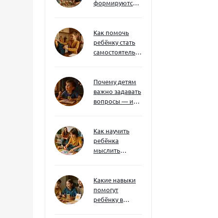
формируются
через игру — и
делают
ребёнка
Как помочь
успешным
ребёнку стать
самостоятельным
без давления и
нотаций
Почему детям
важно задавать
вопросы — и
как не отбить
интерес
Как научить
ребёнка
мыслить
нестандартно
— и не бояться
сложностей
Какие навыки
помогут
ребёнку в
будущем — и