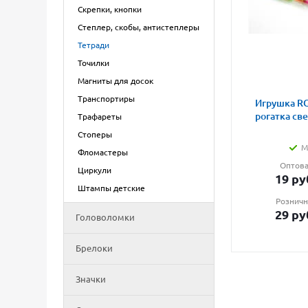
Скрепки, кнопки
Степлер, скобы, антистеплеры
Тетради
Точилки
Магниты для досок
Транспортиры
Игрушка RG
рогатка св
Трафареты
Стоперы
М
Фломастеры
Оптова
Циркули
19
ру
Штампы детские
Розничн
29
ру
Головоломки
Брелоки
Значки