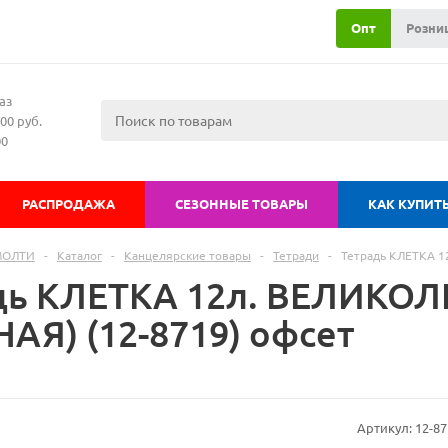
Опт
Розни
аз
00 руб.
00
РАСПРОДАЖА
СЕЗОННЫЕ ТОВАРЫ
КАК КУПИТ
МОЛТИ
-
Каталог
-
Канцелярские товары
-
Тетради
-
Тетрадь КЛЕТКА 1
дь КЛЕТКА 12л. ВЕЛИКОЛ
АЯ) (12-8719) офсет
Артикул:
12-87