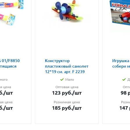
 01/F8850
Конструктор
Игрушка
етящаяся
пластиковый самолет
собери 
12*19 см. арт. F 2239
ного
Мало
Д
я цена
Оптовая цена
Опт
б.
/шт
123
руб.
/шт
98
р
ая цена
Розничная цена
Розн
б.
/шт
185
руб.
/шт
147