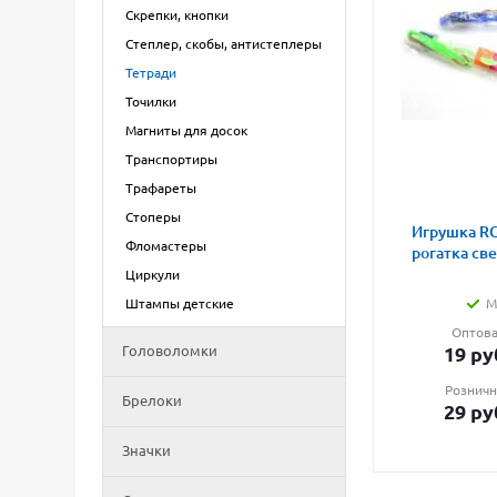
Скрепки, кнопки
Степлер, скобы, антистеплеры
Тетради
Точилки
Магниты для досок
Транспортиры
Трафареты
Стоперы
Игрушка RG
Фломастеры
рогатка св
Циркули
Штампы детские
М
Оптова
Головоломки
19
ру
Розничн
Брелоки
29
ру
Значки