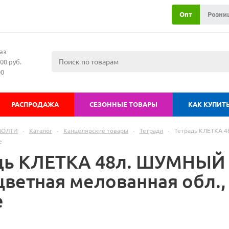
Опт
Розни
аз
00 руб.
00
РАСПРОДАЖА
СЕЗОННЫЕ ТОВАРЫ
КАК КУПИТ
МОЛТИ
-
Каталог
-
Канцелярские товары
-
Тетради
-
Тетрадь КЛЕТКА 4
е
дь КЛЕТКА 48л. ШУМНЫЙ
цветная мелованная обл.,
е