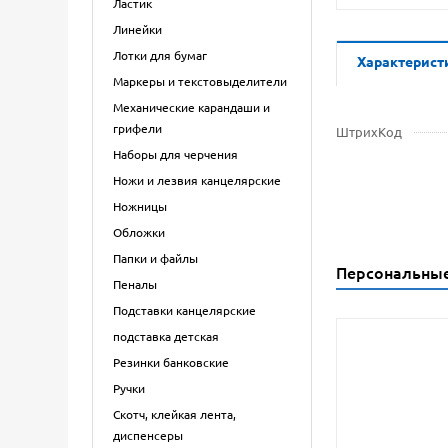
Ластик
Линейки
Лотки для бумаг
Характерист
Маркеры и текстовыделители
Механические карандаши и
грифели
ШтрихКод
Наборы для черчения
Ножи и лезвия канцелярские
Ножницы
Обложки
Папки и файлы
Персональны
Пеналы
Подставки канцелярские
подставка детская
Резинки банковские
Ручки
Скотч, клейкая лента,
диспенсеры