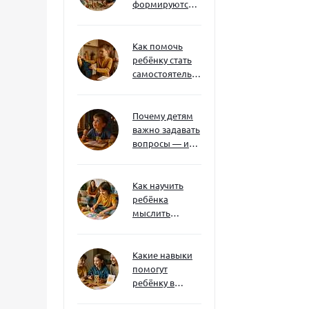
формируются
через игру — и
делают
ребёнка
Как помочь
успешным
ребёнку стать
самостоятельным
без давления и
нотаций
Почему детям
важно задавать
вопросы — и
как не отбить
интерес
Как научить
ребёнка
мыслить
нестандартно
— и не бояться
сложностей
Какие навыки
помогут
ребёнку в
будущем — и