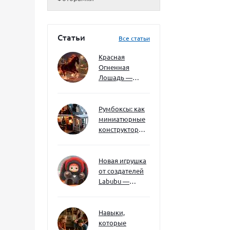
Статьи
Все статьи
Красная
Огненная
Лошадь —
символ 2026
года: чего
ждать и как
Румбоксы: как
подготовиться
миниатюрные
конструкторы
развивают
творческое
мышление и
Новая игрушка
внимание к
от создателей
деталям
Labubu —
Wakuku
Навыки,
которые