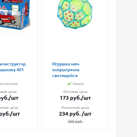
 конструктор
Игрушка мяч-
Магни
машинку 401
попрыгунчик
влюбл
светящийся
малые
остаточно
Много
овая цена
Оптовая цена
О
уб.
/шт
173
руб.
/шт
7
ичная цена
Розничная цена
Ро
руб.
/шт
234
руб.
/шт
1
260
руб.