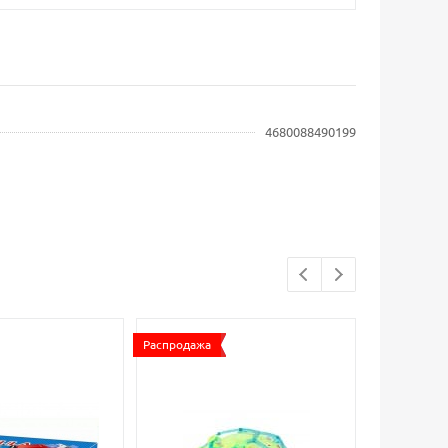
4680088490199
Распродажа