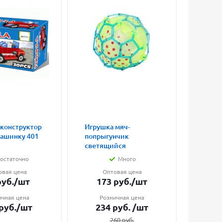
 конструктор
Игрушка мяч-
Магни
машинку 401
попрыгунчик
влюбл
светящийся
малые
остаточно
Много
овая цена
Оптовая цена
О
уб.
/шт
173
руб.
/шт
7
ичная цена
Розничная цена
Ро
руб.
/шт
234
руб.
/шт
1
260
руб.