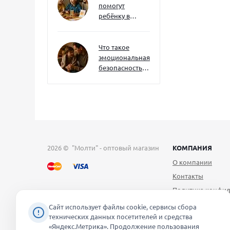
помогут
ребёнку в
будущем — и
как развивать
их уже сейчас
Что такое
эмоциональная
безопасность
— и как создать
её в семье
2026 © "Молти" - оптовый магазин
КОМПАНИЯ
О компании
Контакты
Политика конфид
Публичная оферт
Сайт использует файлы cookie, сервисы сбора
технических данных посетителей и средства
Согласие на обра
«Яндекс.Метрика». Продолжение пользования
персональных д