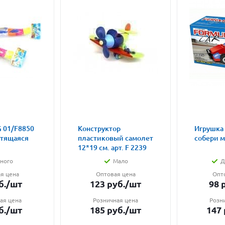
 01/F8850
Конструктор
Игрушка
етящаяся
пластиковый самолет
собери 
12*19 см. арт. F 2239
ного
Мало
Д
я цена
Оптовая цена
Опт
б.
/шт
123
руб.
/шт
98
р
ая цена
Розничная цена
Розн
б.
/шт
185
руб.
/шт
147