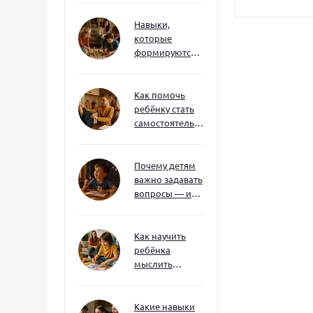
Навыки,
которые
формируются
через игру — и
делают
ребёнка
Как помочь
успешным
ребёнку стать
самостоятельным
без давления и
нотаций
Почему детям
важно задавать
вопросы — и
как не отбить
интерес
Как научить
ребёнка
мыслить
нестандартно
— и не бояться
сложностей
Какие навыки