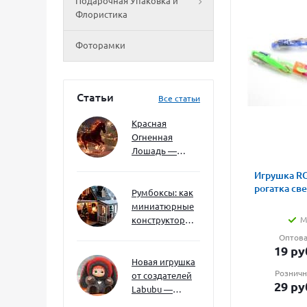
Подарочная Упаковка и
Флористика
Фоторамки
Статьи
Все статьи
Красная
Огненная
Лошадь —
символ 2026
Игрушка RG
года: чего
рогатка св
ждать и как
Румбоксы: как
подготовиться
миниатюрные
конструкторы
М
развивают
Оптова
творческое
19
ру
мышление и
Новая игрушка
Розничн
внимание к
от создателей
29
ру
деталям
Labubu —
Wakuku