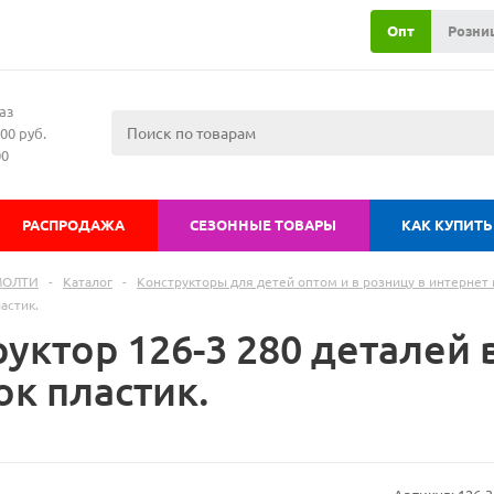
Опт
Розни
аз
00 руб.
00
РАСПРОДАЖА
СЕЗОННЫЕ ТОВАРЫ
КАК КУПИТЬ
МОЛТИ
-
Каталог
-
Конструкторы для детей оптом и в розницу в интернет 
астик.
уктор 126-3 280 деталей 
ок пластик.