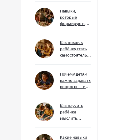
Навыки,
которые
формируются
через игру — и
делают
ребёнка
Как помочь
успешным
ребёнку стать
самостоятельным
без давления и
нотаций
Почему детям
важно задавать
вопросы — и
как не отбить
интерес
Как научить
ребёнка
мыслить
нестандартно
— и не бояться
сложностей
Какие навыки