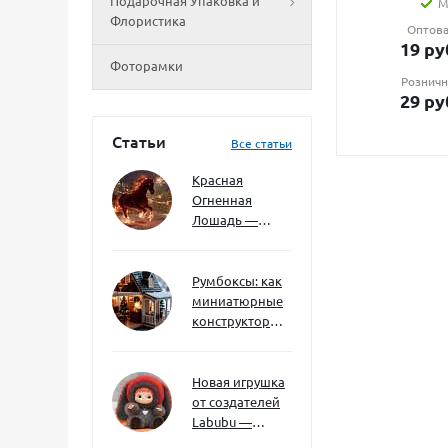
Подарочная Упаковка и
М
Флористика
Оптова
19
ру
Фоторамки
Розничн
29
ру
Статьи
Все статьи
Красная
Огненная
Лошадь —
символ 2026
года: чего
ждать и как
Румбоксы: как
подготовиться
миниатюрные
конструкторы
развивают
творческое
мышление и
Новая игрушка
внимание к
от создателей
деталям
Labubu —
Wakuku