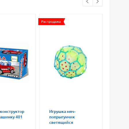
Распродажа
 конструктор
Игрушка мяч-
Магни
машинку 401
попрыгунчик
влюбл
светящийся
малые