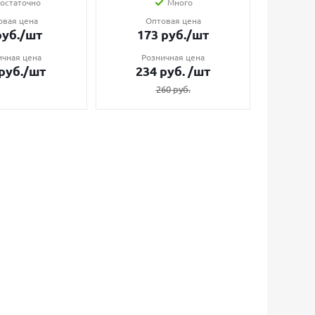
остаточно
Много
овая цена
Оптовая цена
О
уб.
/шт
173
руб.
/шт
7
ичная цена
Розничная цена
Ро
руб.
/шт
234
руб.
/шт
1
260
руб.