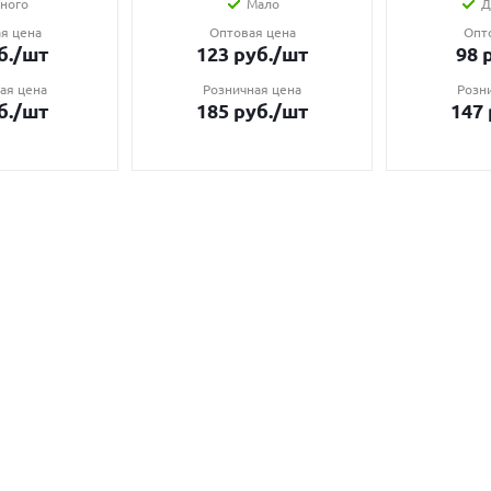
ного
Мало
Д
я цена
Оптовая цена
Опт
б.
/шт
123
руб.
/шт
98
р
ая цена
Розничная цена
Розн
б.
/шт
185
руб.
/шт
147