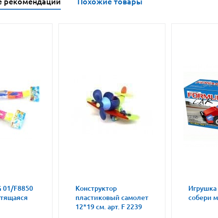
е рекомендации
Похожие товары
 01/F8850
Конструктор
Игрушка
етящаяся
пластиковый самолет
собери 
12*19 см. арт. F 2239