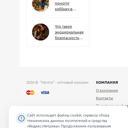
помогут
ребёнку в
будущем — и
как развивать
их уже сейчас
Что такое
эмоциональная
безопасность
— и как создать
её в семье
2026 © "Молти" - оптовый магазин
КОМПАНИЯ
О компании
Контакты
Политика конфид
Публичная оферт
Сайт использует файлы cookie, сервисы сбора
технических данных посетителей и средства
Согласие на обра
«Яндекс.Метрика». Продолжение пользования
персональных д