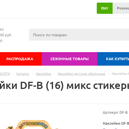
Опт
Розни
аз
00 руб.
00
РАСПРОДАЖА
СЕЗОННЫЕ ТОВАРЫ
КАК КУПИТ
МОЛТИ
-
Каталог
-
Наклейки
-
Наклейки детские объёмные
-
Наклейки 
ки DF-B (16) микс стикер
Артикул:
DF-B
Наклейки DF-B