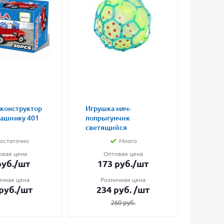
 конструктор
Игрушка мяч-
Магни
машинку 401
попрыгунчик
влюбл
светящийся
малые
остаточно
Много
овая цена
Оптовая цена
О
уб.
/шт
173
руб.
/шт
7
ичная цена
Розничная цена
Ро
руб.
/шт
234
руб.
/шт
1
260
руб.