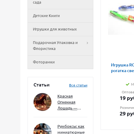
сада
Детские Книги
Игрушки для животных
Подарочная Упаковка и
Флористика
Фоторамки
Игрушка RG
рогатка св
Статьи
М
Все статьи
Оптова
Красная
19
ру
Огненная
Розничн
Лошадь —
29
ру
символ 2026
года: чего
ждать и как
Румбоксы: как
подготовиться
миниатюрные