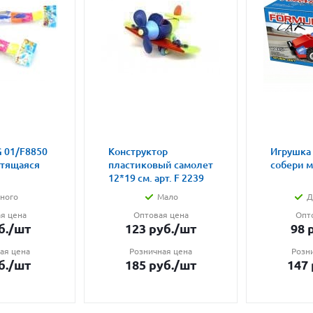
 01/F8850
Конструктор
Игрушка
етящаяся
пластиковый самолет
собери 
12*19 см. арт. F 2239
ного
Мало
Д
я цена
Оптовая цена
Опт
б.
/шт
123
руб.
/шт
98
р
ая цена
Розничная цена
Розн
б.
/шт
185
руб.
/шт
147