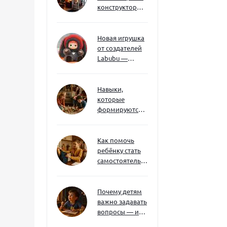
конструкторы
развивают
творческое
мышление и
Новая игрушка
внимание к
от создателей
деталям
Labubu —
Wakuku
Навыки,
которые
формируются
через игру — и
делают
ребёнка
Как помочь
успешным
ребёнку стать
самостоятельным
без давления и
нотаций
Почему детям
важно задавать
вопросы — и
как не отбить