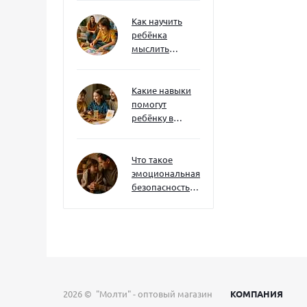
интерес
Как научить
ребёнка
мыслить
нестандартно
— и не бояться
сложностей
Какие навыки
помогут
ребёнку в
будущем — и
как развивать
их уже сейчас
Что такое
эмоциональная
безопасность
— и как создать
её в семье
2026 © "Молти" - оптовый магазин
КОМПАНИЯ