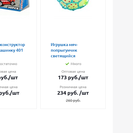
 конструктор
Игрушка мяч-
Магни
машинку 401
попрыгунчик
влюбл
светящийся
малые
остаточно
Много
овая цена
Оптовая цена
О
уб.
/шт
173
руб.
/шт
7
ичная цена
Розничная цена
Ро
руб.
/шт
234
руб.
/шт
1
260
руб.