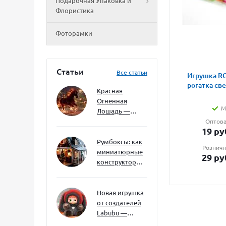
Подарочная Упаковка и
Флористика
Фоторамки
Статьи
Все статьи
Игрушка RG
рогатка св
Красная
Огненная
М
Лошадь —
символ 2026
Оптова
19
ру
года: чего
ждать и как
Румбоксы: как
Розничн
подготовиться
миниатюрные
29
ру
конструкторы
развивают
творческое
мышление и
Новая игрушка
внимание к
от создателей
деталям
Labubu —
Wakuku