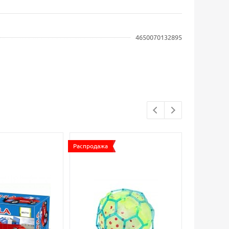
4650070132895
Распродажа