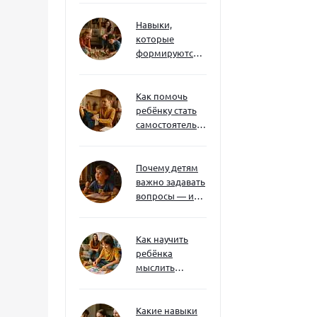
Навыки,
которые
формируются
через игру — и
делают
ребёнка
Как помочь
успешным
ребёнку стать
самостоятельным
без давления и
нотаций
Почему детям
важно задавать
вопросы — и
как не отбить
интерес
Как научить
ребёнка
мыслить
нестандартно
— и не бояться
сложностей
Какие навыки