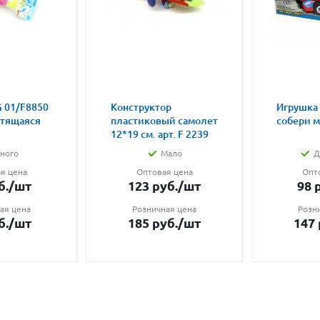
 01/F8850
Конструктор
Игрушка
етящаяся
пластиковый самолет
собери 
12*19 см. арт. F 2239
ного
Мало
Д
я цена
Оптовая цена
Опт
б.
/шт
123
руб.
/шт
98
р
ая цена
Розничная цена
Розн
б.
/шт
185
руб.
/шт
147