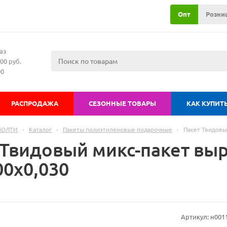
Опт
Розни
аз
00 руб.
00
РАСПРОДАЖА
СЕЗОННЫЕ ТОВАРЫ
КАК КУПИТ
МОЛТИ
-
Каталог
-
Пакеты полиэтиленовые подарочные
-
Пакет Твидовы
 Твидовый микс-пакет вы
00х0,030
Артикул:
н001