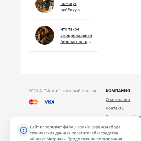
помогут
ребёнку в
будущем — и
как развивать
их уже сейчас
Что такое
эмоциональная
безопасность
— и как создать
её в семье
2026 © "Молти" - оптовый магазин
КОМПАНИЯ
О компании
Контакты
Политика конфид
Публичная оферт
Сайт использует файлы cookie, сервисы сбора
технических данных посетителей и средства
Согласие на обра
«Яндекс.Метрика». Продолжение пользования
персональных д