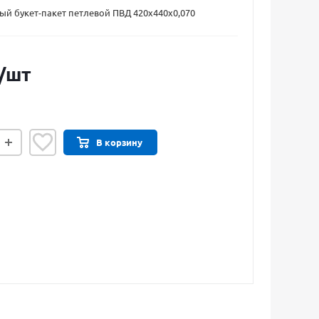
й букет-пакет петлевой ПВД 420х440х0,070
/шт
В корзину