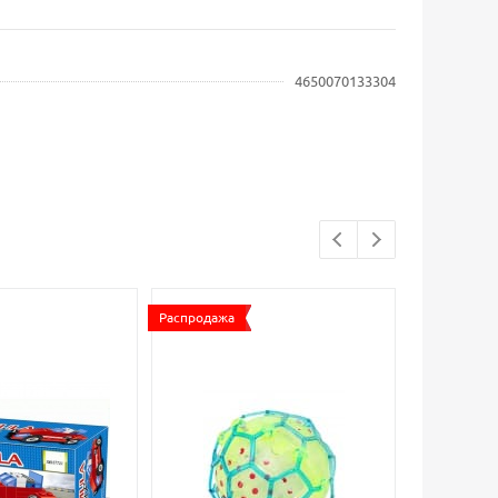
4650070133304
Распродажа