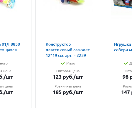
 01/F8850
Конструктор
Игрушка
етящаяся
пластиковый самолет
собери 
12*19 см. арт. F 2239
ного
Мало
Д
я цена
Оптовая цена
Опт
б.
/шт
123
руб.
/шт
98
р
ая цена
Розничная цена
Розн
б.
/шт
185
руб.
/шт
147