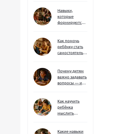
Навыки,
которые
формируются
через игру — и
делают
ребёнка
Как помочь
успешным
ребёнку стать
самостоятельным
без давления и
нотаций
Почему детям
важно задавать
вопросы — и
как не отбить
интерес
Как научить
ребёнка
мыслить
нестандартно
— и не бояться
сложностей
Какие навыки