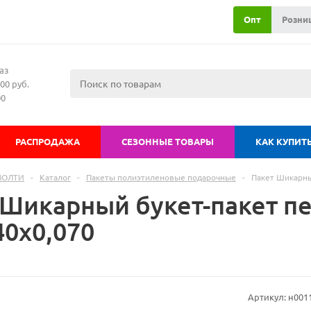
Опт
Розни
аз
00 руб.
00
РАСПРОДАЖА
СЕЗОННЫЕ ТОВАРЫ
КАК КУПИТ
МОЛТИ
-
Каталог
-
Пакеты полиэтиленовые подарочные
-
Пакет Шикарны
 Шикарный букет-пакет п
40х0,070
Артикул:
н001