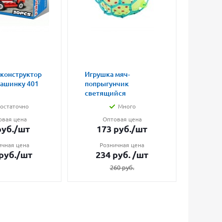
 конструктор
Игрушка мяч-
Магни
машинку 401
попрыгунчик
влюбл
светящийся
малые
остаточно
Много
овая цена
Оптовая цена
О
уб.
/шт
173
руб.
/шт
7
ичная цена
Розничная цена
Ро
руб.
/шт
234
руб.
/шт
1
260
руб.