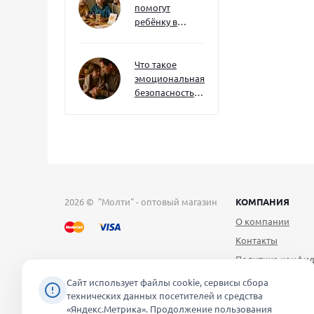
помогут
ребёнку в
будущем — и
как развивать
их уже сейчас
Что такое
эмоциональная
безопасность
— и как создать
её в семье
2026 © "Молти" - оптовый магазин
КОМПАНИЯ
О компании
Контакты
Политика конфид
Публичная оферт
Сайт использует файлы cookie, сервисы сбора
технических данных посетителей и средства
Согласие на обра
«Яндекс.Метрика». Продолжение пользования
персональных д