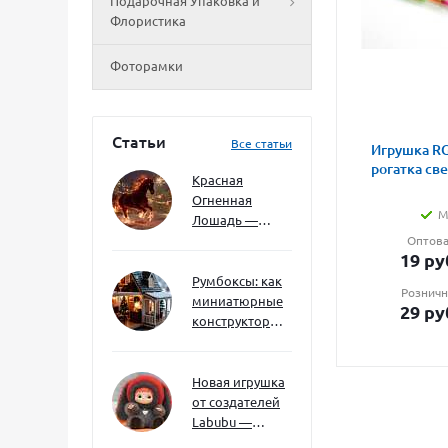
Подарочная Упаковка и
Флористика
Фоторамки
Статьи
Все статьи
Игрушка RG
рогатка св
Красная
Огненная
М
Лошадь —
символ 2026
Оптова
19
ру
года: чего
ждать и как
Румбоксы: как
Розничн
подготовиться
миниатюрные
29
ру
конструкторы
развивают
творческое
мышление и
Новая игрушка
внимание к
от создателей
деталям
Labubu —
Wakuku