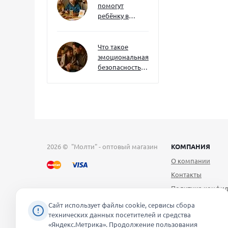
помогут
ребёнку в
будущем — и
как развивать
их уже сейчас
Что такое
эмоциональная
безопасность
— и как создать
её в семье
2026 © "Молти" - оптовый магазин
КОМПАНИЯ
О компании
Контакты
Политика конфид
Публичная оферт
Сайт использует файлы cookie, сервисы сбора
технических данных посетителей и средства
Согласие на обра
«Яндекс.Метрика». Продолжение пользования
персональных д