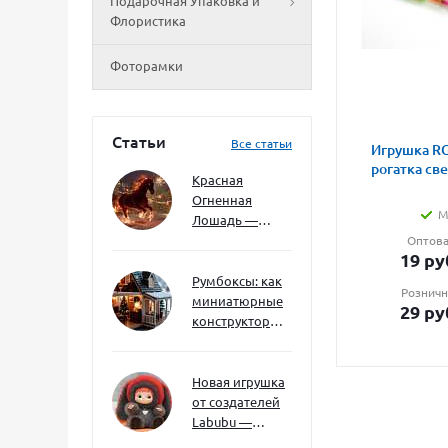
Подарочная Упаковка и
Флористика
Фоторамки
Статьи
Все статьи
Игрушка RG
рогатка св
Красная
Огненная
М
Лошадь —
символ 2026
Оптова
19
ру
года: чего
ждать и как
Румбоксы: как
Розничн
подготовиться
миниатюрные
29
ру
конструкторы
развивают
творческое
мышление и
Новая игрушка
внимание к
от создателей
деталям
Labubu —
Wakuku