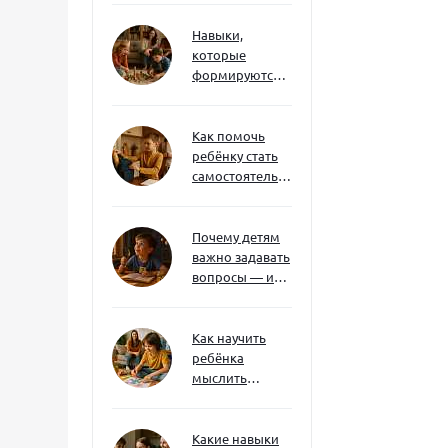
Навыки,
которые
формируются
через игру — и
делают
ребёнка
Как помочь
успешным
ребёнку стать
самостоятельным
без давления и
нотаций
Почему детям
важно задавать
вопросы — и
как не отбить
интерес
Как научить
ребёнка
мыслить
нестандартно
— и не бояться
сложностей
Какие навыки