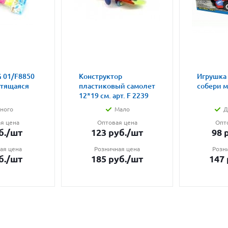
 01/F8850
Конструктор
Игрушка
етящаяся
пластиковый самолет
собери 
12*19 см. арт. F 2239
ного
Мало
Д
я цена
Оптовая цена
Опт
б.
/шт
123
руб.
/шт
98
р
ая цена
Розничная цена
Розн
б.
/шт
185
руб.
/шт
147