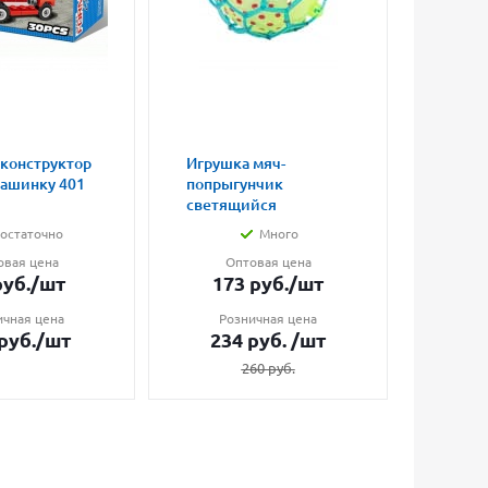
 конструктор
Игрушка мяч-
Магни
машинку 401
попрыгунчик
влюбл
светящийся
малые
остаточно
Много
овая цена
Оптовая цена
О
уб.
/шт
173
руб.
/шт
7
ичная цена
Розничная цена
Ро
руб.
/шт
234
руб.
/шт
1
260
руб.