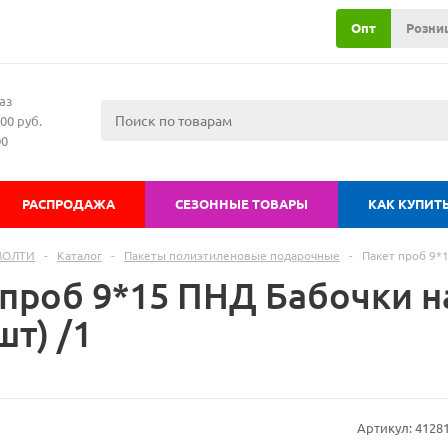
Опт
Розни
аз
00 руб.
00
РАСПРОДАЖА
СЕЗОННЫЕ ТОВАРЫ
КАК КУПИТ
МОЛТИ
-
Каталог
-
Пакеты полиэтиленовые подарочные
-
Пакет проб 9*1
 проб 9*15 ПНД Бабочки н
шт) /1
Артикул:
4128