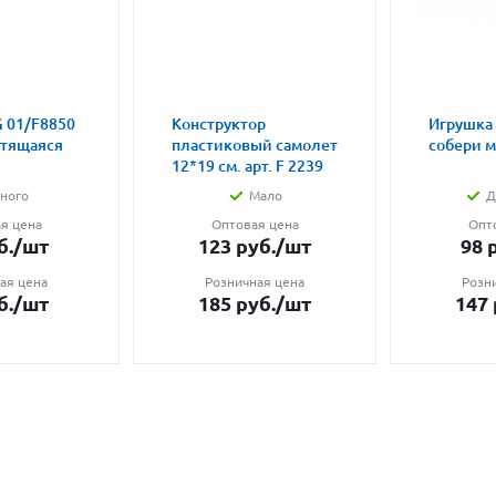
 01/F8850
Конструктор
Игрушка
етящаяся
пластиковый самолет
собери 
12*19 см. арт. F 2239
ного
Мало
Д
я цена
Оптовая цена
Опт
б.
/шт
123
руб.
/шт
98
р
ая цена
Розничная цена
Розн
б.
/шт
185
руб.
/шт
147