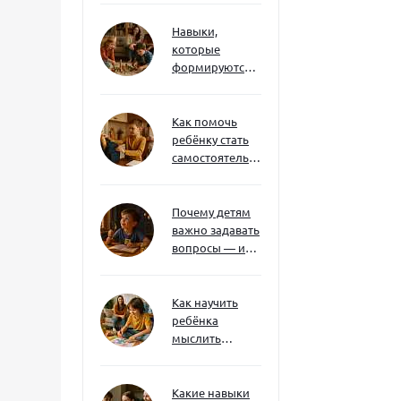
Навыки,
которые
формируются
через игру — и
делают
ребёнка
Как помочь
успешным
ребёнку стать
самостоятельным
без давления и
нотаций
Почему детям
важно задавать
вопросы — и
как не отбить
интерес
Как научить
ребёнка
мыслить
нестандартно
— и не бояться
сложностей
Какие навыки