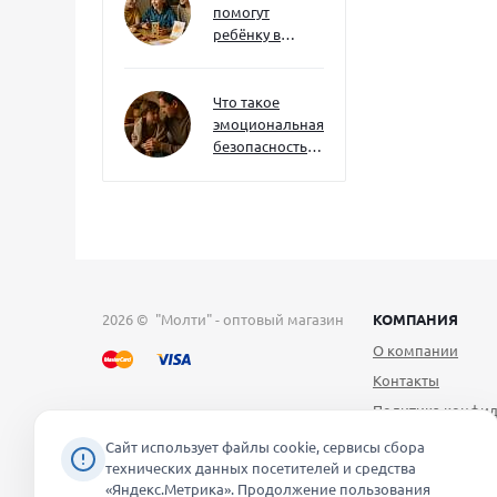
помогут
ребёнку в
будущем — и
как развивать
их уже сейчас
Что такое
эмоциональная
безопасность
— и как создать
её в семье
2026 © "Молти" - оптовый магазин
КОМПАНИЯ
О компании
Контакты
Политика конфид
Публичная оферт
Сайт использует файлы cookie, сервисы сбора
технических данных посетителей и средства
Согласие на обра
«Яндекс.Метрика». Продолжение пользования
персональных д