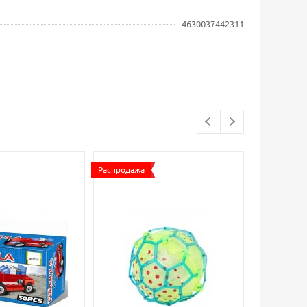
4630037442311
Распродажа