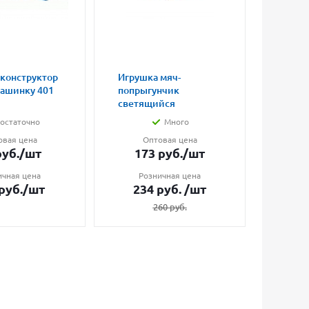
 конструктор
Игрушка мяч-
Магни
машинку 401
попрыгунчик
влюбл
светящийся
малые
остаточно
Много
овая цена
Оптовая цена
О
уб.
/шт
173
руб.
/шт
7
ичная цена
Розничная цена
Ро
руб.
/шт
234
руб.
/шт
1
260
руб.