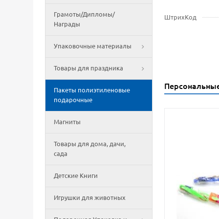
Грамоты/Дипломы/
ШтрихКод
Награды
Упаковочные материалы
Товары для праздника
Персональны
Пакеты полиэтиленовые
подарочные
Магниты
Товары для дома, дачи,
сада
Детские Книги
Игрушки для животных