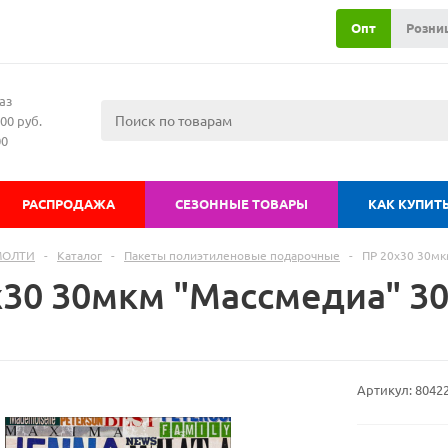
Опт
Розни
аз
00 руб.
00
РАСПРОДАЖА
СЕЗОННЫЕ ТОВАРЫ
КАК КУПИТ
МОЛТИ
-
Каталог
-
Пакеты полиэтиленовые подарочные
-
ПР 20х30 30мк
х30 30мкм "Массмедиа" 3
Артикул:
8042