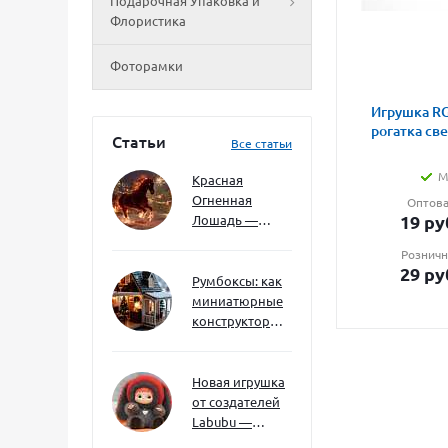
Подарочная Упаковка и
Флористика
Фоторамки
Игрушка RG
рогатка св
Статьи
Все статьи
М
Красная
Огненная
Оптова
19
ру
Лошадь —
символ 2026
Розничн
года: чего
29
ру
ждать и как
Румбоксы: как
подготовиться
миниатюрные
конструкторы
развивают
творческое
мышление и
Новая игрушка
внимание к
от создателей
деталям
Labubu —
Wakuku