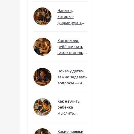
Навыки,
которые
формируются
через игру — и
делают
ребёнка
Как помочь
успешным
ребёнку стать
самостоятельным
без давления и
нотаций
Почему детям
важно задавать
вопросы — и
как не отбить
интерес
Как научить
ребёнка
мыслить
нестандартно
— и не бояться
сложностей
Какие навыки