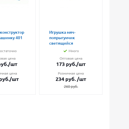
 конструктор
Игрушка мяч-
Магни
машинку 401
попрыгунчик
влюбл
светящийся
малые
остаточно
Много
овая цена
Оптовая цена
О
уб.
/шт
173
руб.
/шт
7
ичная цена
Розничная цена
Ро
руб.
/шт
234
руб.
/шт
1
260
руб.