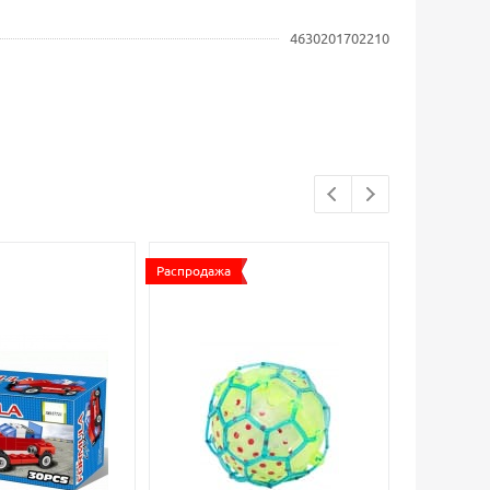
4630201702210
Распродажа