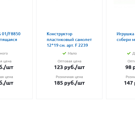
 01/F8850
Конструктор
Игрушка
етящаяся
пластиковый самолет
собери 
12*19 см. арт. F 2239
ного
Мало
Д
я цена
Оптовая цена
Опт
б.
/шт
123
руб.
/шт
98
р
ая цена
Розничная цена
Розн
б.
/шт
185
руб.
/шт
147