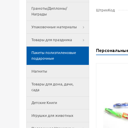
Грамоты/Дипломы/
ШтрихКод
Награды
Упаковочные материалы
Товары для праздника
Персональны
Пакеты полиэтиленовые
подарочные
Магниты
Товары для дома, дачи,
сада
Детские Книги
Игрушки для животных