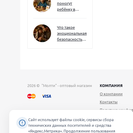
помогут
ребёнку в
будущем — и
как развивать
их уже сейчас
Что такое
эмоциональная
безопасность
— и как создать
её в семье
2026 © "Молти" - оптовый магазин
КОМПАНИЯ
О компании
Контакты
Политика конфид
Публичная оферт
Сайт использует файлы cookie, сервисы сбора
технических данных посетителей и средства
Согласие на обра
«Яндекс.Метрика». Продолжение пользования
персональных д