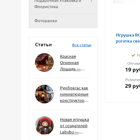
Подарочная Упаковка и
Флористика
Фоторамки
Игрушка RG
рогатка св
Статьи
Все статьи
М
Красная
Огненная
Оптова
19
ру
Лошадь —
символ 2026
Розничн
года: чего
29
ру
ждать и как
Румбоксы: как
подготовиться
миниатюрные
конструкторы
развивают
творческое
мышление и
Новая игрушка
внимание к
от создателей
деталям
Labubu —
Wakuku