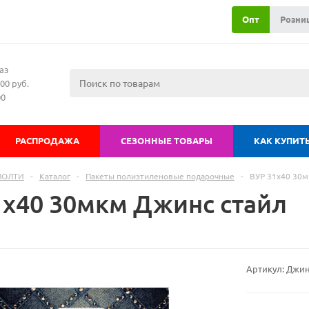
Опт
Розни
аз
00 руб.
00
РАСПРОДАЖА
СЕЗОННЫЕ ТОВАРЫ
КАК КУПИТ
МОЛТИ
-
Каталог
-
Пакеты полиэтиленовые подарочные
-
ВУР 31х40 30м
1х40 30мкм Джинс стайл
Артикул:
Джин