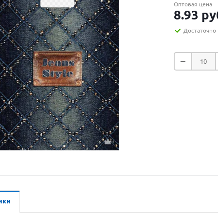
Оптовая цена
8.93
ру
Достаточно
ики