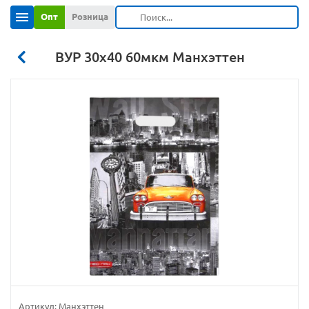
Опт
Розница
ВУР 30х40 60мкм Манхэттен
Артикул:
Манхэттен