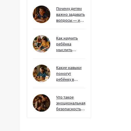
нотаций
Почему детям
важно задавать
вопросы — и
как не отбить
интерес
Как научить
ребёнка
мыслить
нестандартно
— и не бояться
сложностей
Какие навыки
помогут
ребёнку в
будущем — и
как развивать
их уже сейчас
Что такое
эмоциональная
безопасность
— и как создать
её в семье