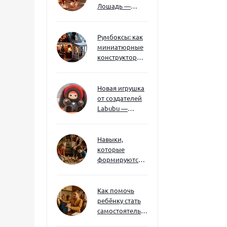
Лошадь —
символ 2026
года: чего
ждать и как
Румбоксы: как
подготовиться
миниатюрные
конструкторы
развивают
творческое
мышление и
Новая игрушка
внимание к
от создателей
деталям
Labubu —
Wakuku
Навыки,
которые
формируются
через игру — и
делают
ребёнка
Как помочь
успешным
ребёнку стать
самостоятельным
без давления и