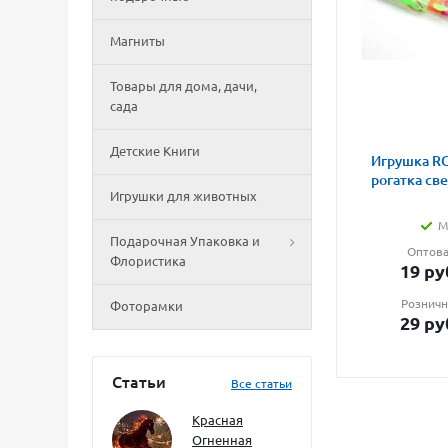
Магниты
Товары для дома, дачи,
сада
Детские Книги
Игрушка RG
рогатка св
Игрушки для животных
М
Подарочная Упаковка и
Оптова
Флористика
19
ру
Розничн
Фоторамки
29
ру
Статьи
Все статьи
Красная
Огненная