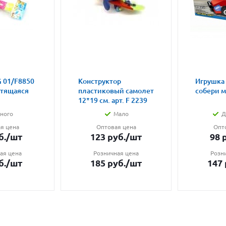
 01/F8850
Конструктор
Игрушка
етящаяся
пластиковый самолет
собери 
12*19 см. арт. F 2239
ного
Мало
Д
я цена
Оптовая цена
Опт
б.
/шт
123
руб.
/шт
98
р
ая цена
Розничная цена
Розн
б.
/шт
185
руб.
/шт
147