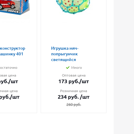
 конструктор
Игрушка мяч-
Магни
машинку 401
попрыгунчик
влюбл
светящийся
малые
остаточно
Много
овая цена
Оптовая цена
О
уб.
/шт
173
руб.
/шт
7
ичная цена
Розничная цена
Ро
руб.
/шт
234
руб.
/шт
1
260
руб.