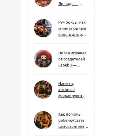
Лошадь —
символ 2026
года: чего
ждать и как
Румбоксы: как
подготовиться
миниатюрные
конструкторы
развивают
творческое
мышление и
Новая игрушка
внимание к
от создателей
деталям
Labubu —
Wakuku
Навыки,
которые
формируются
через игру — и
делают
ребёнка
Как помочь
успешным
ребёнку стать
самостоятельным
без давления и