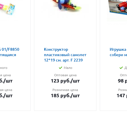
 01/F8850
Конструктор
Игрушка
етящаяся
пластиковый самолет
собери 
12*19 см. арт. F 2239
ного
Мало
Д
я цена
Оптовая цена
Опт
б.
/шт
123
руб.
/шт
98
р
ая цена
Розничная цена
Розн
б.
/шт
185
руб.
/шт
147