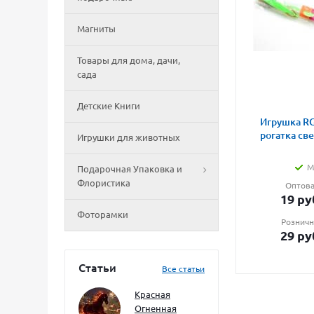
Магниты
Товары для дома, дачи,
сада
Детские Книги
Игрушка RG
рогатка св
Игрушки для животных
М
Подарочная Упаковка и
Флористика
Оптова
19
ру
Фоторамки
Розничн
29
ру
Статьи
Все статьи
Красная
Огненная