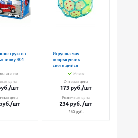
 конструктор
Игрушка мяч-
Магни
машинку 401
попрыгунчик
влюбл
светящийся
малые
остаточно
Много
овая цена
Оптовая цена
О
уб.
/шт
173
руб.
/шт
7
ичная цена
Розничная цена
Ро
руб.
/шт
234
руб.
/шт
1
260
руб.