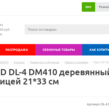
Опт
Розни
аз
00 руб.
00
РАСПРОДАЖА
СЕЗОННЫЕ ТОВАРЫ
КАК КУПИТ
МОЛТИ
-
Каталог
-
Развитие и обучение
-
Пазлы и мозайки
-
Пазл 3D D
3D DL-4 DM410 деревянный
ицей 21*33 см
Артикул:
DL-4