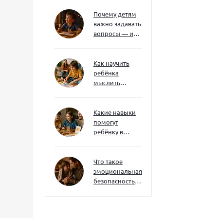
нотаций
Почему детям
важно задавать
вопросы — и
как не отбить
интерес
Как научить
ребёнка
мыслить
нестандартно
— и не бояться
сложностей
Какие навыки
помогут
ребёнку в
будущем — и
как развивать
их уже сейчас
Что такое
эмоциональная
безопасность
— и как создать
её в семье