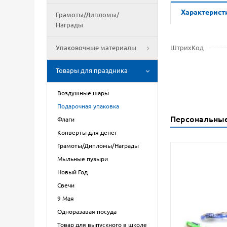
Характерист
Грамоты/Дипломы/
Награды
Упаковочные материалы
ШтрихКод
Товары для праздника
Воздушные шары
Подарочная упаковка
Персональны
Флаги
Конверты для денег
Грамоты/Дипломы/Награды
Мыльные пузыри
Новый Год
Свечи
9 Мая
Одноразавая посуда
Товар для выпускного в школе