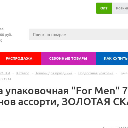
Опт
Розни
аз
00 руб.
00
РАСПРОДАЖА
СЕЗОННЫЕ ТОВАРЫ
КАК КУПИТЬ
МОЛТИ
-
Каталог
-
Товары для праздника
-
Подарочная упаковка
-
Бума
591914
 упаковочная "For Men" 7
нов ассорти, ЗОЛОТАЯ СК