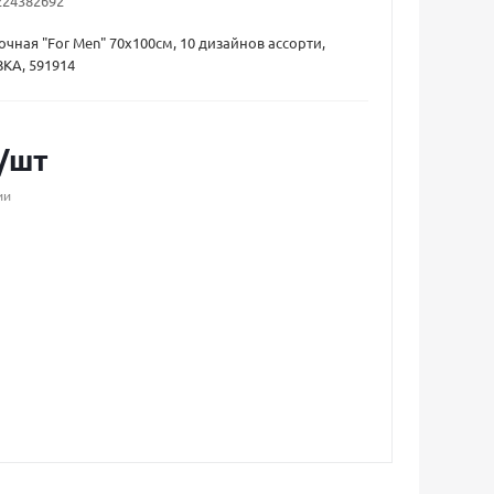
224382692
очная "For Men" 70x100см, 10 дизайнов ассорти,
КА, 591914
/шт
ии