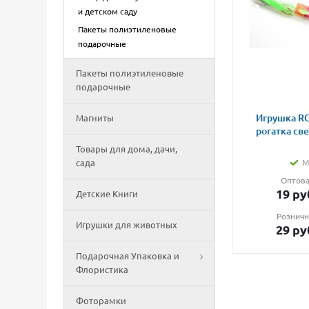
и детском саду
Пакеты полиэтиленовые
подарочные
Пакеты полиэтиленовые
подарочные
Игрушка RG
Магниты
рогатка св
Товары для дома, дачи,
сада
М
Оптова
19
ру
Детские Книги
Розничн
Игрушки для животных
29
ру
Подарочная Упаковка и
Флористика
Фоторамки