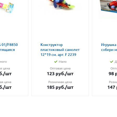
 01/F8850
Конструктор
Игрушка
етящаяся
пластиковый самолет
собери 
12*19 см. арт. F 2239
ного
Мало
Д
я цена
Оптовая цена
Опт
б.
/шт
123
руб.
/шт
98
р
ая цена
Розничная цена
Розн
б.
/шт
185
руб.
/шт
147