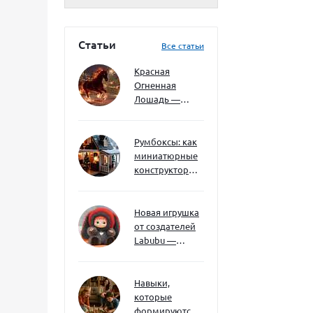
Статьи
Все статьи
Красная
Огненная
Лошадь —
символ 2026
года: чего
ждать и как
Румбоксы: как
подготовиться
миниатюрные
конструкторы
развивают
творческое
мышление и
Новая игрушка
внимание к
от создателей
деталям
Labubu —
Wakuku
Навыки,
которые
формируются