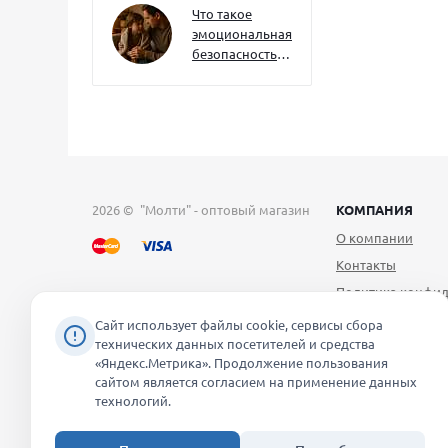
их уже сейчас
Что такое
эмоциональная
безопасность
— и как создать
её в семье
2026 © "Молти" - оптовый магазин
КОМПАНИЯ
О компании
Контакты
Политика конфид
Публичная оферт
Сайт использует файлы cookie, сервисы сбора
технических данных посетителей и средства
Согласие на обра
«Яндекс.Метрика». Продолжение пользования
персональных д
сайтом является согласием на применение данных
Уведомление об 
технологий.
файлов cookie