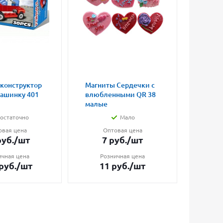
 конструктор
Магниты Сердечки с
Конст
машинку 401
влюбленными QR 38
"Репе
малые
элеме
остаточно
Мало
овая цена
Оптовая цена
О
уб.
/шт
7
руб.
/шт
5
ичная цена
Розничная цена
Ро
руб.
/шт
11
руб.
/шт
8