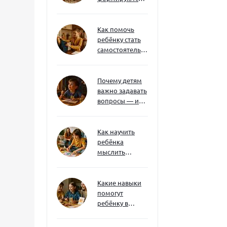
через игру — и
делают
ребёнка
Как помочь
успешным
ребёнку стать
самостоятельным
без давления и
нотаций
Почему детям
важно задавать
вопросы — и
как не отбить
интерес
Как научить
ребёнка
мыслить
нестандартно
— и не бояться
сложностей
Какие навыки
помогут
ребёнку в
будущем — и
как развивать