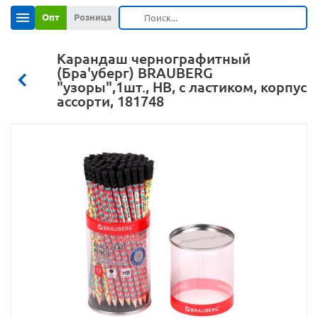
Опт
Розница
Карандаш чернографитный
(Бра'уберг) BRAUBERG
"узоры",1шт., HB, с ластиком, корпус
ассорти, 181748