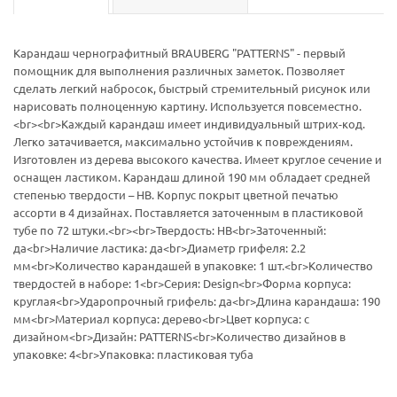
Карандаш чернографитный BRAUBERG "PATTERNS" - первый
помощник для выполнения различных заметок. Позволяет
сделать легкий набросок, быстрый стремительный рисунок или
нарисовать полноценную картину. Используется повсеместно.
<br><br>Каждый карандаш имеет индивидуальный штрих-код.
Легко затачивается, максимально устойчив к повреждениям.
Изготовлен из дерева высокого качества. Имеет круглое сечение и
оснащен ластиком. Карандаш длиной 190 мм обладает средней
степенью твердости – HB. Корпус покрыт цветной печатью
ассорти в 4 дизайнах. Поставляется заточенным в пластиковой
тубе по 72 штуки.<br><br>Твердость: HB<br>Заточенный:
да<br>Наличие ластика: да<br>Диаметр грифеля: 2.2
мм<br>Количество карандашей в упаковке: 1 шт.<br>Количество
твердостей в наборе: 1<br>Серия: Design<br>Форма корпуса:
круглая<br>Ударопрочный грифель: да<br>Длина карандаша: 190
мм<br>Материал корпуса: дерево<br>Цвет корпуса: с
дизайном<br>Дизайн: PATTERNS<br>Количество дизайнов в
упаковке: 4<br>Упаковка: пластиковая туба