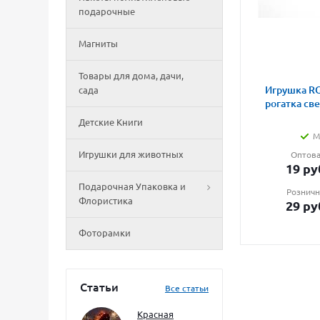
подарочные
Магниты
Товары для дома, дачи,
Игрушка RG
сада
рогатка св
Детские Книги
М
Игрушки для животных
Оптова
19
ру
Подарочная Упаковка и
Розничн
Флористика
29
ру
Фоторамки
Статьи
Все статьи
Красная