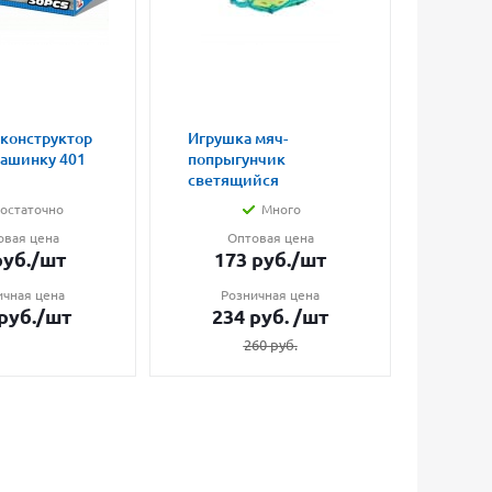
 конструктор
Игрушка мяч-
Магни
машинку 401
попрыгунчик
влюбл
светящийся
малые
остаточно
Много
овая цена
Оптовая цена
О
уб.
/шт
173
руб.
/шт
7
ичная цена
Розничная цена
Ро
руб.
/шт
234
руб.
/шт
1
260
руб.