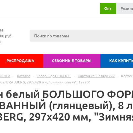
Опт
Розни
аз
00 руб.
00
РАСПРОДАЖА
СЕЗОННЫЕ ТОВАРЫ
КАК КУПИТ
МОЛТИ
-
Каталог
-
Товары для ШКОЛЫ
-
Картон канцелярский
-
Карто
тов, BRAUBERG, 297х420 мм, "Зимняя сказка", 129901
н белый БОЛЬШОГО ФОРМ
АННЫЙ (глянцевый), 8 л
ERG, 297х420 мм, "Зимняя