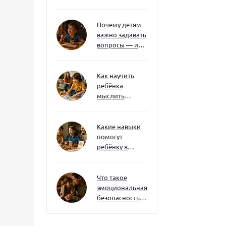
без давления и
нотаций
Почему детям
важно задавать
вопросы — и
как не отбить
интерес
Как научить
ребёнка
мыслить
нестандартно
— и не бояться
сложностей
Какие навыки
помогут
ребёнку в
будущем — и
как развивать
их уже сейчас
Что такое
эмоциональная
безопасность
— и как создать
её в семье