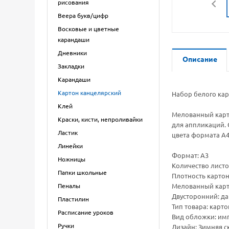
рисования
Веера букв/цифр
Восковые и цветные
карандаши
Дневники
Описание
Закладки
Карандаши
Картон канцелярский
Набор белого кар
Клей
Мелованный карто
Краски, кисти, непроливайки
для аппликаций. 
Ластик
цвета формата А4
Линейки
Формат: А3
Ножницы
Количество листо
Папки школьные
Плотность картона
Пеналы
Мелованный карт
Двусторонний: да
Пластилин
Тип товара: кар
Расписание уроков
Вид обложки: им
Ручки
Дизайн: Зимняя с