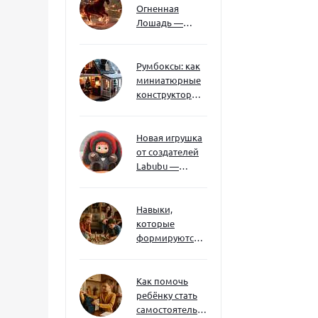
Огненная
Лошадь —
символ 2026
года: чего
ждать и как
Румбоксы: как
подготовиться
миниатюрные
конструкторы
развивают
творческое
мышление и
Новая игрушка
внимание к
от создателей
деталям
Labubu —
Wakuku
Навыки,
которые
формируются
через игру — и
делают
ребёнка
Как помочь
успешным
ребёнку стать
самостоятельным