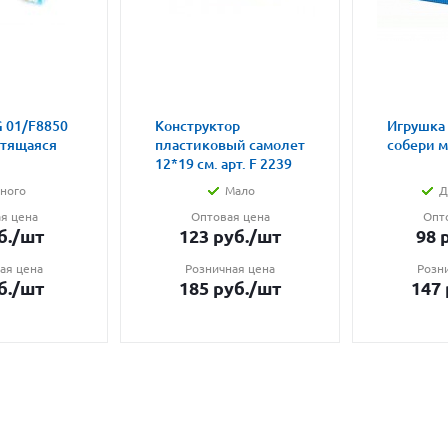
 01/F8850
Конструктор
Игрушка
етящаяся
пластиковый самолет
собери 
12*19 см. арт. F 2239
ного
Мало
Д
я цена
Оптовая цена
Опт
б.
/шт
123
руб.
/шт
98
р
ая цена
Розничная цена
Розн
б.
/шт
185
руб.
/шт
147