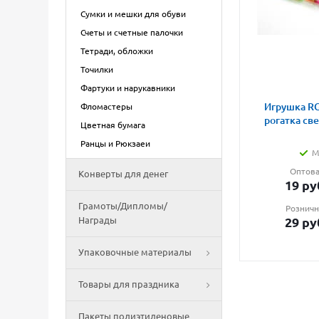
Сумки и мешки для обуви
Счеты и счетные палочки
Тетради, обложки
Точилки
Фартуки и нарукавники
Игрушка RG
Фломастеры
рогатка св
Цветная бумага
Ранцы и Рюкзаеи
М
Оптова
Конверты для денег
19
ру
Грамоты/Дипломы/
Розничн
Награды
29
ру
Упаковочные материалы
Товары для праздника
Пакеты полиэтиленовые