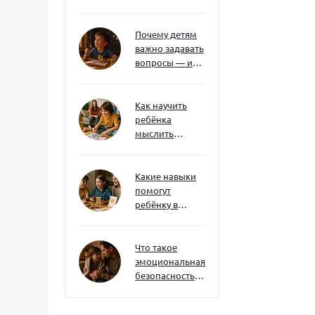
без давления и
нотаций
Почему детям
важно задавать
вопросы — и
как не отбить
интерес
Как научить
ребёнка
мыслить
нестандартно
— и не бояться
сложностей
Какие навыки
помогут
ребёнку в
будущем — и
как развивать
их уже сейчас
Что такое
эмоциональная
безопасность
— и как создать
её в семье