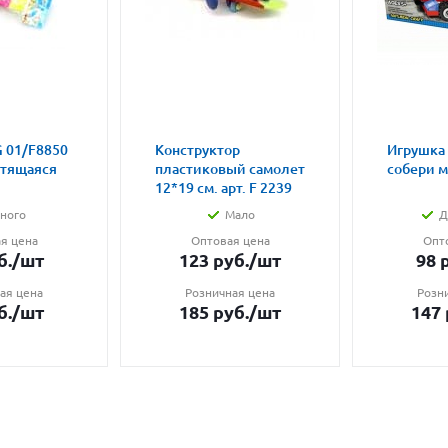
 01/F8850
Конструктор
Игрушка
етящаяся
пластиковый самолет
собери 
12*19 см. арт. F 2239
ного
Мало
Д
я цена
Оптовая цена
Опт
б.
/шт
123
руб.
/шт
98
р
ая цена
Розничная цена
Розн
б.
/шт
185
руб.
/шт
147