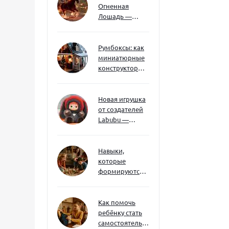
Огненная
Лошадь —
символ 2026
года: чего
ждать и как
Румбоксы: как
подготовиться
миниатюрные
конструкторы
развивают
творческое
мышление и
Новая игрушка
внимание к
от создателей
деталям
Labubu —
Wakuku
Навыки,
которые
формируются
через игру — и
делают
ребёнка
Как помочь
успешным
ребёнку стать
самостоятельным