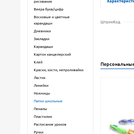
Характерист
рисования
Веера букв/цифр
Восковые и цветные
ШтрихКод
карандаши
Дневники
Закладки
Карандаши
Картон канцелярский
Клей
Персональны
Краски, кисти, непроливайки
Ластик
Линейки
Ножницы
Папки школьные
Пеналы
Пластилин
Расписание уроков
Ручки