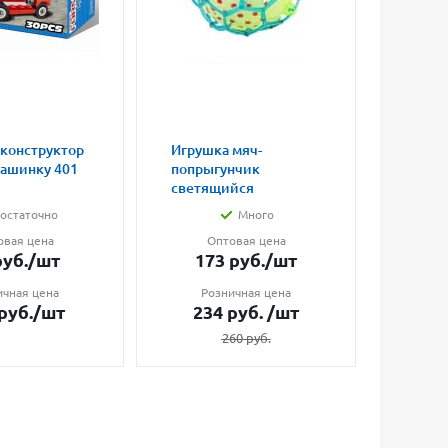
 конструктор
Игрушка мяч-
Магни
машинку 401
попрыгунчик
влюбл
светящийся
малые
остаточно
Много
овая цена
Оптовая цена
О
уб.
/шт
173
руб.
/шт
7
ичная цена
Розничная цена
Ро
руб.
/шт
234
руб.
/шт
1
260
руб.