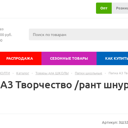
Опт
Розни
аз
00 руб.
00
РАСПРОДАЖА
СЕЗОННЫЕ ТОВАРЫ
КАК КУПИТ
МОЛТИ
-
Каталог
-
Товары для ШКОЛЫ
-
Папки школьные
-
Папка А3 Т
 А3 Творчество /рант шну
Артикул:
3Ш32