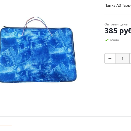
Папка А3 Твор
Оптовая цена
385
руб
Мало