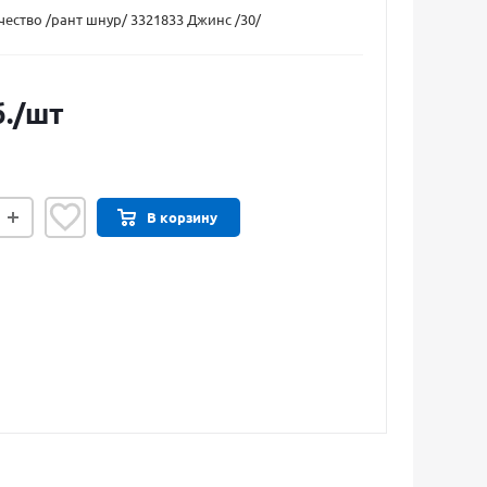
чество /рант шнур/ 3321833 Джинс /30/
.
/шт
В корзину