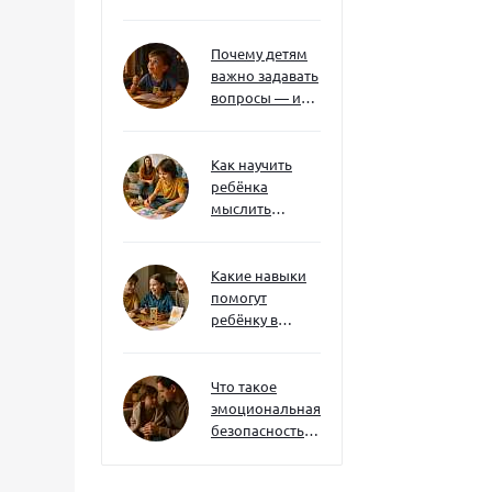
без давления и
нотаций
Почему детям
важно задавать
вопросы — и
как не отбить
интерес
Как научить
ребёнка
мыслить
нестандартно
— и не бояться
сложностей
Какие навыки
помогут
ребёнку в
будущем — и
как развивать
их уже сейчас
Что такое
эмоциональная
безопасность
— и как создать
её в семье