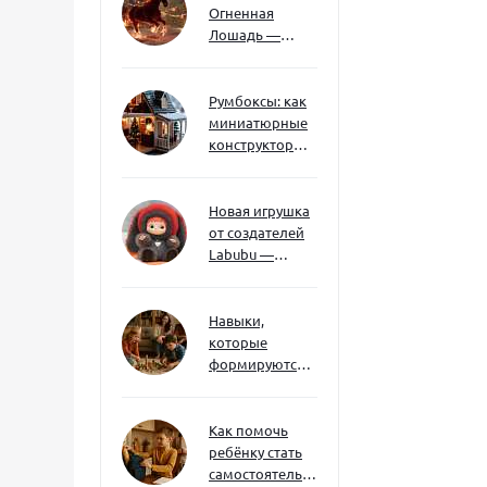
Огненная
Лошадь —
символ 2026
года: чего
ждать и как
Румбоксы: как
подготовиться
миниатюрные
конструкторы
развивают
творческое
мышление и
Новая игрушка
внимание к
от создателей
деталям
Labubu —
Wakuku
Навыки,
которые
формируются
через игру — и
делают
ребёнка
Как помочь
успешным
ребёнку стать
самостоятельным