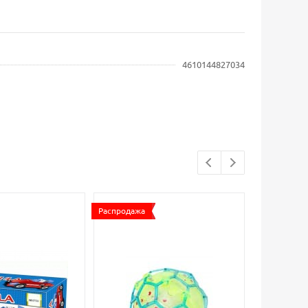
4610144827034
Распродажа