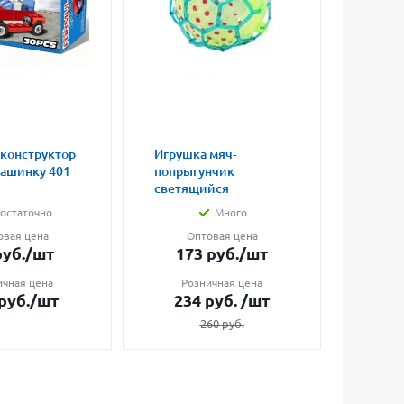
 конструктор
Игрушка мяч-
Магни
машинку 401
попрыгунчик
влюбл
светящийся
малые
остаточно
Много
овая цена
Оптовая цена
О
уб.
/шт
173
руб.
/шт
7
ичная цена
Розничная цена
Ро
руб.
/шт
234
руб.
/шт
1
260
руб.