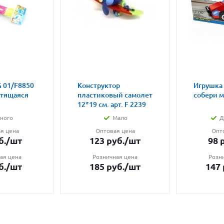
 01/F8850
Конструктор
Игрушка
етящаяся
пластиковый самолет
собери 
12*19 см. арт. F 2239
ного
Мало
Д
я цена
Оптовая цена
Опт
б.
/шт
123
руб.
/шт
98
р
ая цена
Розничная цена
Розн
б.
/шт
185
руб.
/шт
147