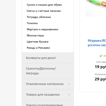
Сумки и мешки для обуви
Счеты и счетные палочки
Тетради, обложки
Точилки
Фартуки и нарукавники
Фломастеры
Игрушка RG
Цветная бумага
рогатка св
Ранцы и Рюкзаеи
М
Конверты для денег
Оптова
19
ру
Грамоты/Дипломы/
Награды
Розничн
29
ру
Упаковочные материалы
Товары для праздника
Пакеты полиэтиленовые