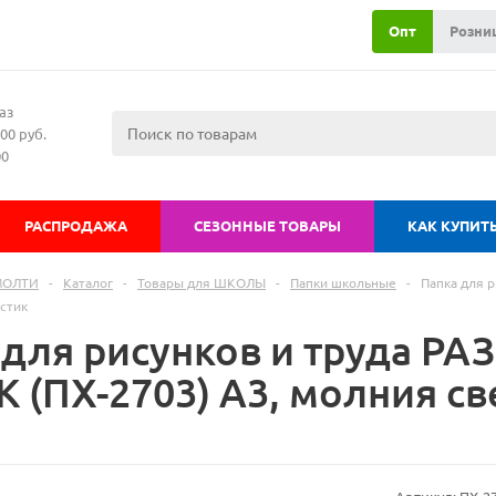
Опт
Розни
аз
00 руб.
00
РАСПРОДАЖА
СЕЗОННЫЕ ТОВАРЫ
КАК КУПИТ
МОЛТИ
-
Каталог
-
Товары для ШКОЛЫ
-
Папки школьные
-
Папка для 
астик
 для рисунков и труда Р
 (ПХ-2703) А3, молния св