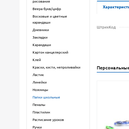
рисования
Характерист
Веера букв/цифр
Восковые и цветные
карандаши
ШтрихКод
Дневники
Закладки
Карандаши
Картон канцелярский
Клей
Персональны
Краски, кисти, непроливайки
Ластик
Линейки
Ножницы
Папки школьные
Пеналы
Пластилин
Расписание уроков
Ручки