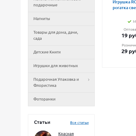
Игрушка RG
подарочные
рогатка св
Магниты
М
Оптова
Товары для дома, дачи,
19
ру
сада
Розничн
29
ру
Детские Книги
Игрушки для животных
Подарочная Упаковка и
Флористика
Фоторамки
Статьи
Все статьи
Красная