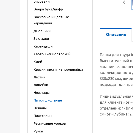
рисования
Веера букв/цифр
Восковые и цветные
карандаши
Дневники
Описание
Закладки
Карандаши
Картон канцелярский
Папка для труда
Вместительный ор
Клей
молнии выполнена
Краски, кисти, непроливайки
коллекционного д
Ластик
330х230 мм, шири
подходит для тра
Линейки
Ножницы
Индивидуальная у
Папки школьные
для клиента.<br>
Пеналы
отделений: 1<br>
см<br>Глубина: 2.
Пластилин
Расписание уроков
Ручки