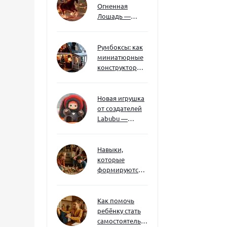
Огненная
Лошадь —
символ 2026
года: чего
ждать и как
Румбоксы: как
подготовиться
миниатюрные
конструкторы
развивают
творческое
мышление и
Новая игрушка
внимание к
от создателей
деталям
Labubu —
Wakuku
Навыки,
которые
формируются
через игру — и
делают
ребёнка
Как помочь
успешным
ребёнку стать
самостоятельным