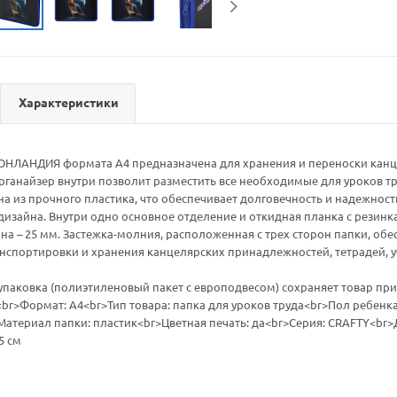
Характеристики
 ЮНЛАНДИЯ формата А4 предназначена для хранения и переноски канц
ганайзер внутри позволит разместить все необходимые для уроков тр
 из прочного пластика, что обеспечивает долговечность и надежность
изайна. Внутри одно основное отделение и откидная планка с резинк
на – 25 мм. Застежка-молния, расположенная с трех сторон папки, об
нспортировки и хранения канцелярских принадлежностей, тетрадей, 
паковка (полиэтиленовый пакет с европодвесом) сохраняет товар при
<br>Формат: А4<br>Тип товара: папка для уроков труда<br>Пол ребен
Материал папки: пластик<br>Цветная печать: да<br>Серия: CRAFTY<br>
5 см