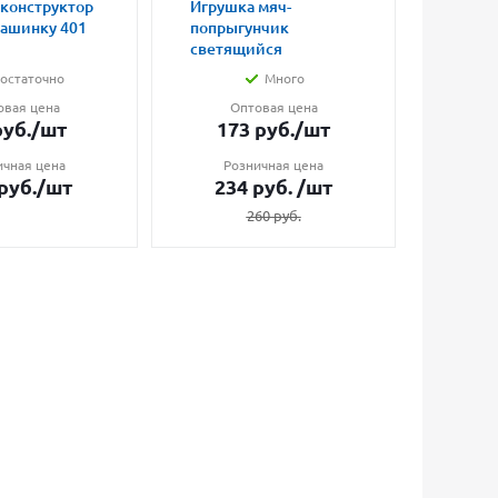
 конструктор
Игрушка мяч-
Магни
машинку 401
попрыгунчик
влюбл
светящийся
малые
остаточно
Много
овая цена
Оптовая цена
О
уб.
/шт
173
руб.
/шт
7
ичная цена
Розничная цена
Ро
руб.
/шт
234
руб.
/шт
1
260
руб.