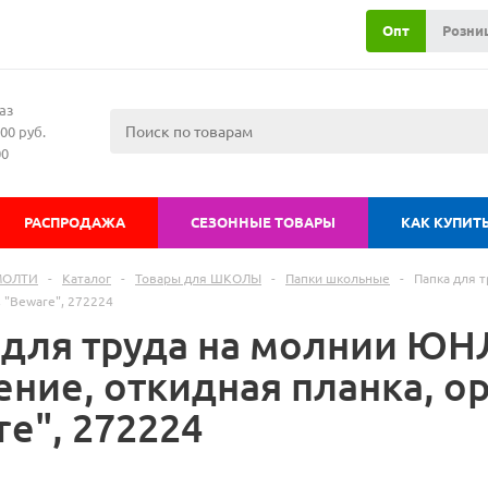
Опт
Розни
аз
00 руб.
00
РАСПРОДАЖА
СЕЗОННЫЕ ТОВАРЫ
КАК КУПИТ
МОЛТИ
-
Каталог
-
Товары для ШКОЛЫ
-
Папки школьные
-
Папка для 
, "Beware", 272224
 для труда на молнии ЮН
ние, откидная планка, ор
e", 272224