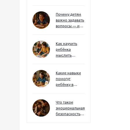
без давления и
нотаций
Почему детям
важно задавать
вопросы — и
как не отбить
интерес
Как научить
ребёнка
мыслить
нестандартно
— и не бояться
сложностей
Какие навыки
помогут
ребёнку в
будущем — и
как развивать
их уже сейчас
Что такое
эмоциональная
безопасность
— и как создать
её в семье