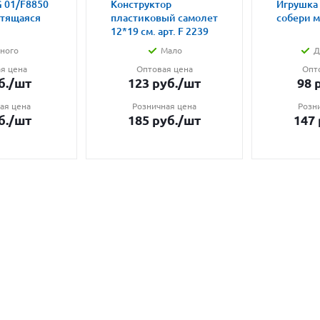
 01/F8850
Конструктор
Игрушка
етящаяся
пластиковый самолет
собери 
12*19 см. арт. F 2239
ного
Мало
Д
я цена
Оптовая цена
Опт
б.
/шт
123
руб.
/шт
98
р
ая цена
Розничная цена
Розн
б.
/шт
185
руб.
/шт
147