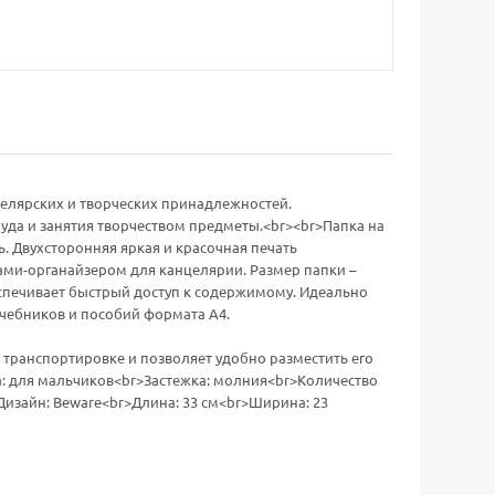
елярских и творческих принадлежностей.
уда и занятия творчеством предметы.<br><br>Папка на
. Двухсторонняя яркая и красочная печать
ами-органайзером для канцелярии. Размер папки –
еспечивает быстрый доступ к содержимому. Идеально
учебников и пособий формата А4.
 транспортировке и позволяет удобно разместить его
ка: для мальчиков<br>Застежка: молния<br>Количество
Дизайн: Beware<br>Длина: 33 см<br>Ширина: 23